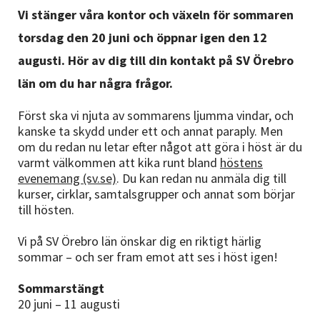
Nyheter
Vi stänger våra kontor och växeln för sommaren
torsdag den 20 juni och öppnar igen den 12
Avdelningar
augusti. Hör av dig till din kontakt på SV Örebro
län om du har några frågor.
Lyssna
Först ska vi njuta av sommarens ljumma vindar, och
kanske ta skydd under ett och annat paraply. Men
om du redan nu letar efter något att göra i höst är du
varmt välkommen att kika runt bland
höstens
evenemang (sv.se)
. Du kan redan nu anmäla dig till
kurser, cirklar, samtalsgrupper och annat som börjar
till hösten.
Vi på SV Örebro län önskar dig en riktigt härlig
sommar – och ser fram emot att ses i höst igen!
Sommarstängt
20 juni – 11 augusti