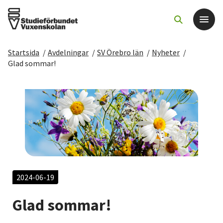
Startsida
/
Avdelningar
/
SV Örebro län
/
Nyheter
/
Det här gör vi
Glad sommar!
För dig som
Sök kurser och evenemang
Om SV
Starta studiecirkel
2024-06-19
Glad sommar!
Cirkelledare