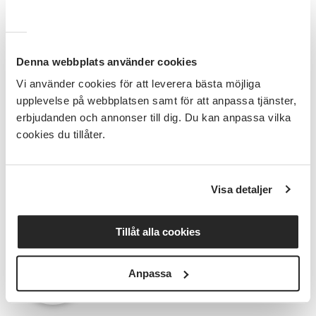
promenader och samtalsträffar, avslutar Maria Östby,
VU folkhälsa.
Denna webbplats använder cookies
Bakgrund
Vi använder cookies för att leverera bästa möjliga
upplevelse på webbplatsen samt för att anpassa tjänster,
SV Örebro län har engagerat sig kring arbetet för att
erbjudanden och annonser till dig. Du kan anpassa vilka
minska den ofrivilliga ensamheten och främja
cookies du tillåter.
gemenskap sedan 2019. Ett av våra mål inom
folkhälsa för 2023 är att verka för social samvaro
och arrangera aktiviteter som motverkar ofrivillig
Visa detaljer
ensamhet.
Tillåt alla cookies
Anpassa