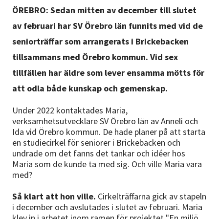
Nyheter
ÖREBRO: Sedan mitten av december till slutet
av februari har SV Örebro län funnits med vid de
Avdelningar
seniorträffar som arrangerats i Brickebacken
tillsammans med Örebro kommun. Vid sex
tillfällen har äldre som lever ensamma mötts för
Lyssna
att odla både kunskap och gemenskap.
Under 2022 kontaktades Maria,
verksamhetsutvecklare SV Örebro län av Anneli och
Ida vid Örebro kommun. De hade planer på att starta
en studiecirkel för seniorer i Brickebacken och
undrade om det fanns det tankar och idéer hos
Maria som de kunde ta med sig. Och ville Maria vara
med?
Så klart att hon ville.
Cirkelträffarna gick av stapeln
i december och avslutades i slutet av februari. Maria
klev in i arbetet inom ramen för projektet "En miljö