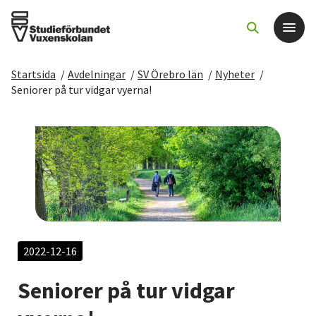
Startsida
/
Avdelningar
/
SV Örebro län
/
Nyheter
/
Det här gör vi
Seniorer på tur vidgar vyerna!
För dig som
Sök kurser och evenemang
Om SV
Starta studiecirkel
2022-12-16
Seniorer på tur vidgar
Cirkelledare