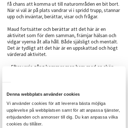
få chans att komma ut till naturområden en bit bort.
När vi väl är på plats vandrar vi i spridd trupp, stannar
upp och inväntar, berättar, visar och frågar.
Maud fortsätter och berättar att det här är en
aktivitet som för dem samman, främjar hälsan och
vidgar vyerna åt alla håll. Både själsligt och mentalt.
Det är tydligt att det här är en uppskattad och högt
värderad aktivitet.
– Efter varje gång kommer man hem med en skön
känsla av varm gemenskap, härliga samtalsämnen
och man har alltid lärt sig något nytt! Vi samtalar om
både naturen, världsliga händelser eller gamla
minnen som dyker upp av miljön vi vandrar i.
Denna webbplats använder cookies
Vi använder cookies för att leverera bästa möjliga
Gemenskap, utbyte av kunskap och
upplevelse på webbplatsen samt för att anpassa tjänster,
erbjudanden och annonser till dig. Du kan anpassa vilka
härliga samtal
cookies du tillåter.