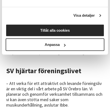
Det muntra gänget har bland annat vandrat runt
Lekeberga Sälven i Hidinge, Karlslund i Örebro,
Sandvad i Asker, Tisaren i Hallsberg, Sörön i Norrbyås
Visa detaljer
och Tjälvesta i Snavlunda.
– Varje plats har bjudit oss på underbara
Tillåt alla cookies
naturupplevelser som alltid avslutas med en fika
innan vi åker tillbaka hem igen. Det som motiverar
Anpassa
oss att träffas i princip året runt är gemenskapen och
utbytet av kunskap och härliga samtal, säger Maud.
SV hjärtar föreningslivet
– Att verka för ett attraktivt och levande föreingsliv
är en viktig del i vårt arbete på SV Örebro län. Vi
planerar och genomför verksamhet tillsammans och
vi kan även stötta med saker som
musikunderhållning, avslutar Ibbe.