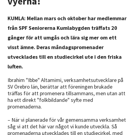
vyerna!
Nyheter
KUMLA: Mellan mars och oktober har medlemmar
Avdelningar
från SPF Seniorerna Kumlabygden träffats 20
gånger för att umgås och lära sig mer om ett
Lyssna
visst ämne. Deras måndagspromenader
utvecklades till en studiecirkel ute i den friska
luften.
Ibrahim "Ibbe" Altamimi, verksamhetsutvecklare på
SV Örebro län, berättar att föreningen brukade
träffas för att promenera tillsammans, men utan att
ha ett direkt "folkbildande" syfte med
promenaderna.
– När vi planerade för vår gemensamma verksamhet
såg vi att det här var något vi kunde utveckla. Så
promenaderna utvecklades till en studiecirkel, med