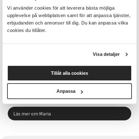
––––––––––
Vi använder cookies för att leverera bästa möjliga
BILD: Två glada seniorer i pastellfärgade kläder.
upplevelse på webbplatsen samt för att anpassa tjänster,
Bilden är från en bildbank.
erbjudanden och annonser till dig. Du kan anpassa vilka
––––––––––
cookies du tillåter.
Visa detaljer
Tillåt alla cookies
Verksamhetsutvecklare
Anpassa
Maria Östby
Läs mer om Maria