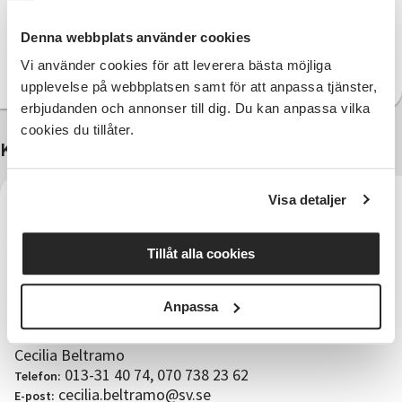
Vi älskar högläsning och vi vill gärna bli fler!
Kontakta SV
Denna webbplats använder cookies
Östergötland
cecilia.beltramo@sv.se
om du är
Vi använder cookies för att leverera bästa möjliga
intresserad av att bli en i vårt gäng.
upplevelse på webbplatsen samt för att anpassa tjänster,
erbjudanden och annonser till dig. Du kan anpassa vilka
cookies du tillåter.
Kontakter
Visa detaljer
Tillåt alla cookies
Anpassa
Verksamhetsansvarig
Cecilia Beltramo
013-31 40 74, 070 738 23 62
Telefon:
cecilia.beltramo@sv.se
E-post: