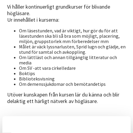
Vi håller kontinuerligt grundkurser för blivande
högläsare.
Ur innehållet i kurserna:
Om läsestunden, vad är viktigt, hur gör du för att
läsestunden ska bli så bra som möjligt, placering,
miljön, gruppstorlek mm förberedelser mm
Målet är väck lyssnarlusten, Sprid lugn och glädje, en
stund för samtal och avkoppling.
Om lättläst och annan tillgänglig litteratur och
media
Om SV -att vara cirkelledare
Boktips
Biblioteksvisning
Om demenssjukdomar och bemötandetips
Utöver kunskapen från kursen lär du känna och blir
delaktig ett härligt nätverk av högläsare.
Välkommen in i vårt gäng!