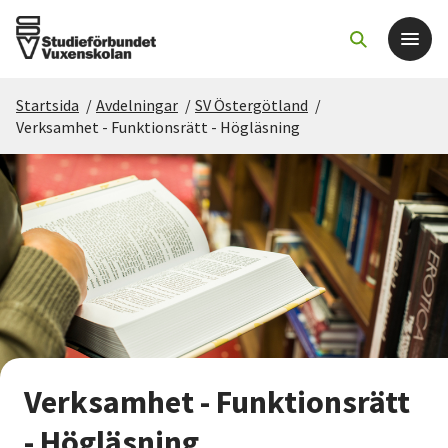
Startsida
/
Avdelningar
/
SV Östergötland
/
Det här gör vi
Verksamhet - Funktionsrätt - Högläsning
För dig som
Sök kurser och evenemang
Om SV
Starta studiecirkel
Verksamhet - Funktionsrätt
Cirkelledare
- Högläsning