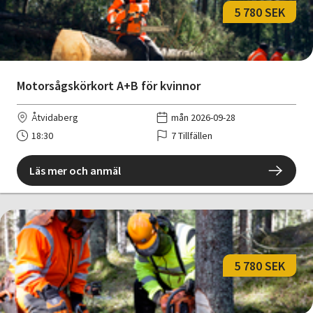
5 780 SEK
Motorsågskörkort A+B för kvinnor
Åtvidaberg
mån 2026-09-28
18:30
7 Tillfällen
Läs mer och anmäl
5 780 SEK