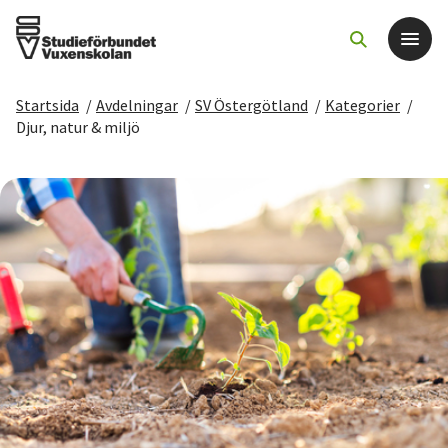
Startsida
/
Avdelningar
/
SV Östergötland
/
Kategorier
/
Det här gör vi
Djur, natur & miljö
För dig som
Sök kurser och evenemang
Om SV
Starta studiecirkel
Cirkelledare