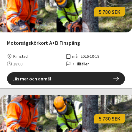
5 780 SEK
Motorsågskörkort A+B Finspång
Kimstad
mån 2026-10-19
18:00
7 Tillfällen
Läs mer och anmäl
5 780 SEK