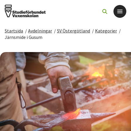
Startsida
/
Avdelningar
/
SV Östergötland
/
Kategorier
/
Det här gör vi
Järnsmide i Gusum
För dig som
Sök kurser och evenemang
Om SV
Starta studiecirkel
Cirkelledare