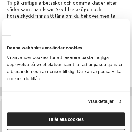
Ta på kraftiga arbetsskor och oömma kläder efter
väder samt handskar. Skyddsglasögon och
hörselskydd finns att låna om du behöver men ta
gärna med egna om du har.
I samarbete med Gusums hembygdsförening.
Denna webbplats använder cookies
Vi använder cookies för att leverera bästa möjliga
upplevelse på webbplatsen samt för att anpassa tjänster,
Se aktuella kurser nedan eller tryck
HÄR
erbjudanden och annonser till dig. Du kan anpassa vilka
cookies du tillåter.
Visa detaljer
Tillåt alla cookies