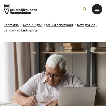
Startsida
/
Avdelningar
/
SV Östergötland
/
Kategorier
/
Det här gör vi
SeniorNet Linköping
För dig som
Sök kurser och evenemang
Om SV
Starta studiecirkel
Cirkelledare