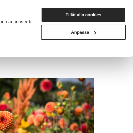
Lyssna
Tillåt alla cookies
och annonser till
rta studiecirkel
Cirkelledare
Nyheter
Avdelningar
Anpassa