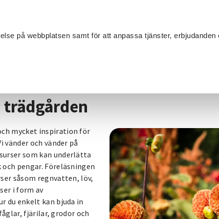
Sök
velse på webbplatsen samt för att anpassa tjänster, erbjudanden 
Om SV
Sta
MANG
Skapa ett kretslopp i trädgården
i trädgården
ch mycket inspiration för
Vi vänder och vänder på
esurser som kan underlätta
k och pengar. Föreläsningen
rser såsom regnvatten, löv,
ser i form av
r du enkelt kan bjuda in
fåglar, fjärilar, grodor och