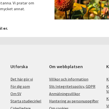
 stanna. Vi pratar om
 mycket annat.
l er.
Utforska
Om webbplatsen
K
Det här gör vi
Villkor och information
K
För dig som
SVs Integritetspolicy, GDPR
K
V
Om SV
Anmälningsvillkor
K
Starta studiecirkel
Hantering av personuppgifter
V
Cirkelledare
Om cookies