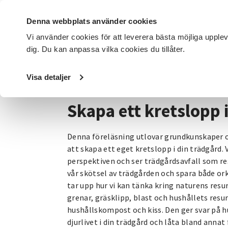
Denna webbplats använder cookies
Vi använder cookies för att leverera bästa möjliga upple
dig. Du kan anpassa vilka cookies du tillåter.
DET HÄR GÖR VI
FÖR DIG SOM
SÖK KURSER OCH EVENE
Visa detaljer
Startsida
/
Avdelningar
/
SV Östergötland
/
Kategorier
/
Skapa ett kretslopp 
Denna föreläsning utlovar grundkunskaper o
att skapa ett eget kretslopp i din trädgård. 
perspektiven och ser trädgårdsavfall som r
vår skötsel av trädgården och spara både or
tar upp hur vi kan tänka kring naturens resu
grenar, gräsklipp, blast och hushållets resur
hushållskompost och kiss. Den ger svar på hu
djurlivet i din trädgård och låta bland annat 