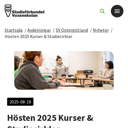
Startsida
/
Avdelningar
/
SV Östergötland
/
Nyheter
/
Det här gör vi
Hösten 2025 Kurser & Studiecirklar
För dig som
Sök kurser och evenemang
Om SV
Starta studiecirkel
2025-08-18
Hösten 2025 Kurser &
Cirkelledare