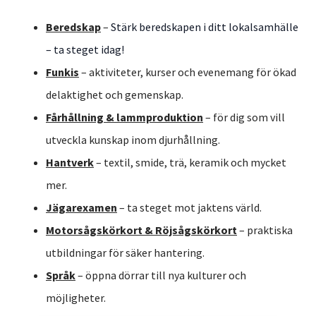
Beredskap
–
Stärk beredskapen i ditt lokalsamhälle
– ta steget idag!
Funkis
– aktiviteter, kurser och evenemang för ökad
delaktighet och gemenskap.
Fårhållning & lammproduktion
– för dig som vill
utveckla kunskap inom djurhållning.
Hantverk
– textil, smide, trä, keramik och mycket
mer.
Jägarexamen
– ta steget mot jaktens värld.
Motorsågskörkort & Röjsågskörkort
– praktiska
utbildningar för säker hantering.
Språk
– öppna dörrar till nya kulturer och
möjligheter.