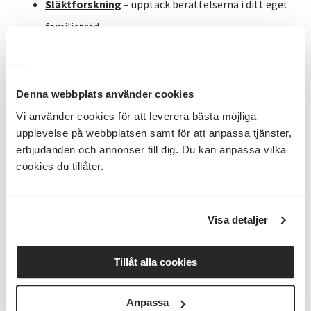
Släktforskning
– upptäck berättelserna i ditt eget
familjeträd.
Vi finns i samtliga kommuner runt om i länet och vill
göra det enkelt för dig att hitta något nära dig.
Denna webbplats använder cookies
Klicka dig vidare till de kurser som intresserar dig,
läs mer och anmäl dig:
Vi använder cookies för att leverera bästa möjliga
👉 [
Länk till alla höstens kurser]
upplevelse på webbplatsen samt för att anpassa tjänster,
erbjudanden och annonser till dig. Du kan anpassa vilka
Vi ses i höst!
cookies du tillåter.
Visa detaljer
Tillåt alla cookies
Verksamhetsansvarig / Kommunikatör / Webb
Anpassa
Kenny Lundström