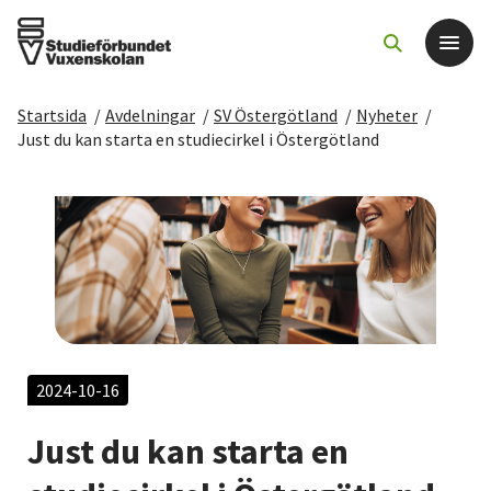
Startsida
/
Avdelningar
/
SV Östergötland
/
Nyheter
/
Det här gör vi
Just du kan starta en studiecirkel i Östergötland
För dig som
Sök kurser och evenemang
Om SV
Starta studiecirkel
2024-10-16
Just du kan starta en
Cirkelledare