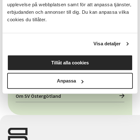
Verksamhetsansvarig / Kommunikatör / Webb
upplevelse på webbplatsen samt för att anpassa tjänster,
erbjudanden och annonser till dig. Du kan anpassa vilka
Kenny Lundström
cookies du tillåter.
Läs mer om Kenny
Visa detaljer
Tillåt alla cookies
Relaterade länkar
Anpassa
Vad är en studiecirkel
Om SV Östergötland