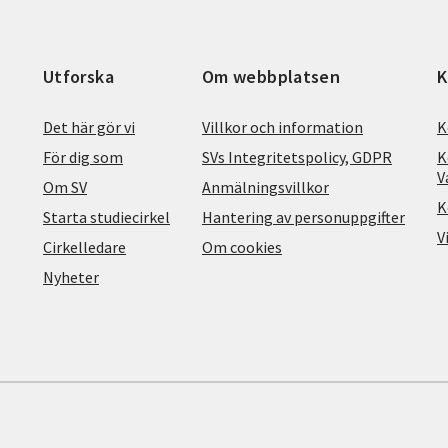
Utforska
Om webbplatsen
K
Det här gör vi
Villkor och information
K
För dig som
SVs Integritetspolicy, GDPR
K
V
Om SV
Anmälningsvillkor
K
Starta studiecirkel
Hantering av personuppgifter
V
Cirkelledare
Om cookies
Nyheter