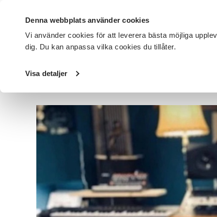
Denna webbplats använder cookies
Vi använder cookies för att leverera bästa möjliga upple
dig. Du kan anpassa vilka cookies du tillåter.
DET HÄR GÖR VI
FÖR DIG SOM
SÖK KURSER OCH EVENE
Visa detaljer
Startsida
/
Avdelningar
/
SV Östergötland
/
Nyheter
/
P