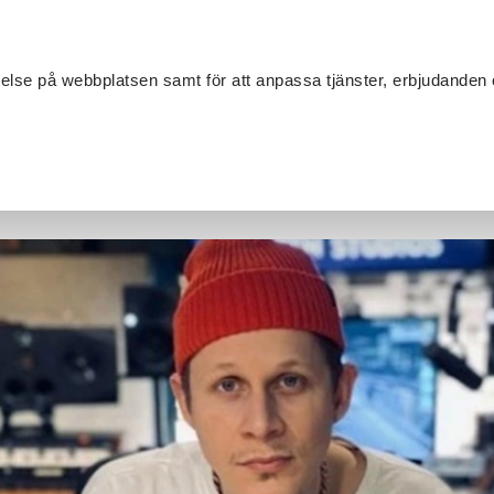
Sök
velse på webbplatsen samt för att anpassa tjänster, erbjudanden 
Om SV
Sta
MANG
4 Östergötland uppmärksammar