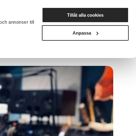
Lyssna
Tillåt alla cookies
och annonser till
rta studiecirkel
Cirkelledare
Nyheter
Avdelningar
Anpassa