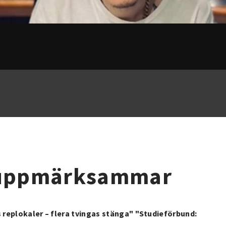
 uppmärksammar
s replokaler – flera tvingas stänga" "Studieförbund: