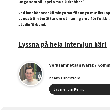
Unga som vill spela musik drabbas"
Vad innebär nedskärningarna för unga musikskap
Lundström berättar om utmaningarna för folkbi
studieförbund.
Lyssna på hela intervjun här!
Verksamhetsansvarig / Komm
Kenny Lundström
Läs mer om Kenny