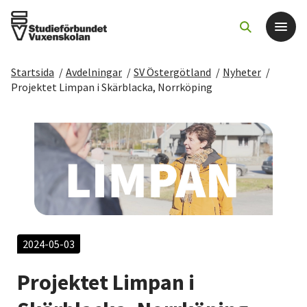
Startsida
/
Avdelningar
/
SV Östergötland
/
Nyheter
/
Det här gör vi
Projektet Limpan i Skärblacka, Norrköping
För dig som
Sök kurser och evenemang
Om SV
Starta studiecirkel
2024-05-03
Projektet Limpan i
Cirkelledare