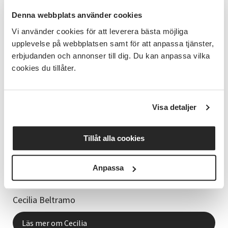
Denna webbplats använder cookies
Vi har utbildning och cirklar för personal och
Vi använder cookies för att leverera bästa möjliga
anhöriga, bland annat tecken som stöd,
upplevelse på webbplatsen samt för att anpassa tjänster,
läsombudsutbildning, självhjälpsgrupper och
erbjudanden och annonser till dig. Du kan anpassa vilka
ämneskunskap.
cookies du tillåter.
Visa detaljer
Tillåt alla cookies
Anpassa
Verksamhetsansvarig
Cecilia Beltramo
Läs mer om Cecilia