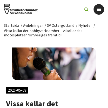
Startsida
/
Avdelningar
/
SV Östergötland
/
Nyheter
/
Det här gör vi
Vissa kallar det hobbyverksamhet – vi kallar det
mötesplatser för Sveriges framtid!
För dig som
Sök kurser och evenemang
Om SV
Starta studiecirkel
2026-05-08
Cirkelledare
Vissa kallar det