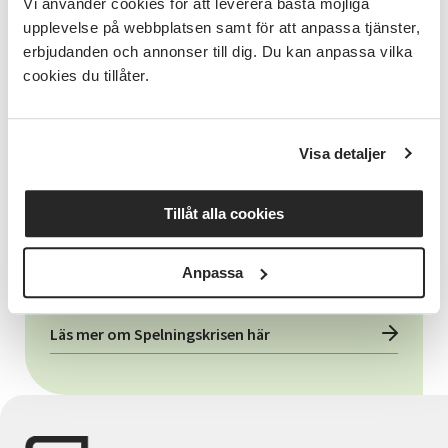
Vi använder cookies för att leverera bästa möjliga
upplevelse på webbplatsen samt för att anpassa tjänster,
erbjudanden och annonser till dig. Du kan anpassa vilka
Verksamhetsansvarig / Kommunikatör / Webb
cookies du tillåter.
Kenny Lundström
Visa detaljer
Läs mer om Kenny
Tillåt alla cookies
Anpassa
Relaterade länkar
Läs mer om Spelningskrisen här