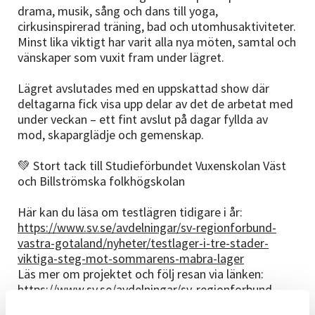
drama, musik, sång och dans till yoga,
cirkusinspirerad träning, bad och utomhusaktiviteter.
Minst lika viktigt har varit alla nya möten, samtal och
vänskaper som vuxit fram under lägret.
Lägret avslutades med en uppskattad show där
deltagarna fick visa upp delar av det de arbetat med
under veckan – ett fint avslut på dagar fyllda av
mod, skaparglädje och gemenskap.
💚 Stort tack till Studieförbundet Vuxenskolan Väst
och Billströmska folkhögskolan
Här kan du läsa om testlägren tidigare i år:
https://www.sv.se/avdelningar/sv-regionforbund-
vastra-gotaland/nyheter/testlager-i-tre-stader-
viktiga-steg-mot-sommarens-mabra-lager
Läs mer om projektet och följ resan via länken:
https://www.sv.se/avdelningar/sv-regionforbund-
vastra-gotaland/projekt/mabra