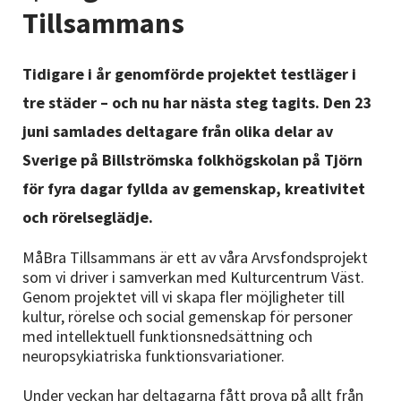
Nyheter
Tillsammans
Avdelningar
Tidigare i år genomförde projektet testläger i
tre städer – och nu har nästa steg tagits. Den 23
juni samlades deltagare från olika delar av
Lyssna
Sverige på Billströmska folkhögskolan på Tjörn
för fyra dagar fyllda av gemenskap, kreativitet
och rörelseglädje.
MåBra Tillsammans är ett av våra Arvsfondsprojekt
som vi driver i samverkan med Kulturcentrum Väst.
Genom projektet vill vi skapa fler möjligheter till
kultur, rörelse och social gemenskap för personer
med intellektuell funktionsnedsättning och
neuropsykiatriska funktionsvariationer.
Under veckan har deltagarna fått prova på allt från