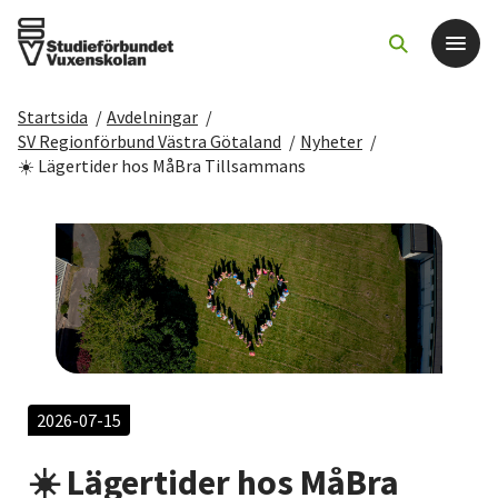
Startsida
/
Avdelningar
/
Det här gör vi
SV Regionförbund Västra Götaland
/
Nyheter
/
☀️ Lägertider hos MåBra Tillsammans
För dig som
Sök kurser och evenemang
Om SV
Starta studiecirkel
2026-07-15
Cirkelledare
☀️ Lägertider hos MåBra