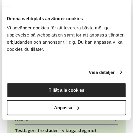
Foton: Mireille Rosas
Denna webbplats använder cookies
Vi använder cookies för att leverera bästa möjliga
upplevelse på webbplatsen samt för att anpassa tjänster,
erbjudanden och annonser till dig. Du kan anpassa vilka
cookies du tillåter.
Projektledare MåBra-läger
Marie Lindblad
Visa detaljer
Tillåt alla cookies
Relaterade länkar
Anpassa
MåBra
Testläger i tre städer – viktiga steg mot