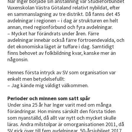
När Inger började sin anställning var Studieförbundet
Vuxenskolan Västra Götaland relativt nybildat, efter
en sammanslagning av tre distrikt. Då fanns det 45
avdelningar i regionen – i dag är strukturen en helt
annan, med regionförbund och fyra avdelningar.
– Mycket har förändrats under åren. Färre
avdelningar innebär också färre förtroendevalda, och
det ekonomiska läget är tuffare i dag. Samtidigt
finns behovet av folkbildning kvar, kanske mer än
någonsin.
Hennes första intryck av SV som organisation var
enkelt men betydelsefullt:
– Jag kände mig väldigt välkommen.
Perioder och minnen som satt spår
Under sina 25 år har Inger varit med om många
förändringar. Hon minns särskilt den första tiden
som nyanställd, då allt var nytt och mycket skulle
läras. Andra milstolpar är omorganisationen 2011, då
SV gick över till fem avdelningar, 50-årsjubileet 2017