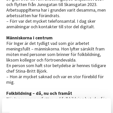
och flytten från Junogatan till Skansgatan 2023.
Arbetsuppgifterna har i grunden varit desamma, men
arbetssätten har förändrats.
– Förr var det mycket telefonsamtal. I dag sker
anmälningar och kontakter till stor del digitalt.
Människorna i centrum
För Inger är det tydligt vad som gör arbetet
meningsfullt – människorna. Hon lyfter särskilt fram
möten med personer som brinner för folkbildning,
liksom kollegor och förtroendevalda.
En person som haft stor betydelse är hennes tidigare
chef Stina-Britt Björk.
– Hon är mycket saknad och var en stor förebild för
mig.
Folkbildning – då, nu och framåt
När Inger sammanfattar vad folkbildning betyder för
henne personligen är svaret tydligt:
– Den är fri, frivillig och viktig för demokratin.