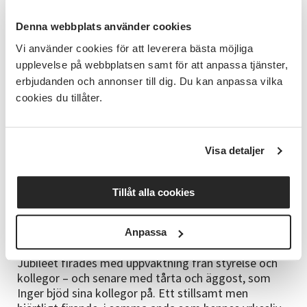
Och hon är övertygad om att Studieförbundet
Vuxenskolan kommer att behövas även i framtiden.
Denna webbplats använder cookies
– Folkbildning kommer alltid att vara viktig.
Vi använder cookies för att leverera bästa möjliga
Samtalet och mötet runt bordet, och den dynamik
upplevelse på webbplatsen samt för att anpassa tjänster,
som uppstår i en studiecirkel, går inte att ersätta.
erbjudanden och annonser till dig. Du kan anpassa vilka
Om hon fick välja ett enda ord som sammanfattar
cookies du tillåter.
hennes 25 år på SV?
– Folkbildning, säger hon utan att tveka.
Visa detaljer
Ett råd till nya kollegor
Till den som är ny på Studieförbundet Vuxenskolan
har Inger ett enkelt men klokt råd:
Tillåt alla cookies
– Ställ frågor till kollegor som jobbat länge. Det finns
alltid mycket att lära och ta in som nyanställd.
Anpassa
Firande och framtid
Jubileet firades med uppvaktning från styrelse och
kollegor – och senare med tårta och äggost, som
Inger bjöd sina kollegor på. Ett stillsamt men