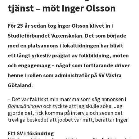
Nyheter
tjänst – möt Inger Olsson
Avdelningar
För 25 år sedan tog Inger Olsson klivet in i
Studieförbundet Vuxenskolan. Det som började
med en platsannons i lokaltidningen har blivit
Lyssna
ett långt yrkesliv präglat av folkbildning, möten
och engagemang – något som fortfarande driver
henne i rollen som administratör på SV Västra
Götaland.
– Det var faktiskt min mamma som såg annonsen i
Bohusläningen
och tyckte att jag skulle söka. Jag
gjorde det, fick komma på intervju och sedan det
trevliga beskedet att jobbet var mitt, berättar Inger.
Ett SV i förändring