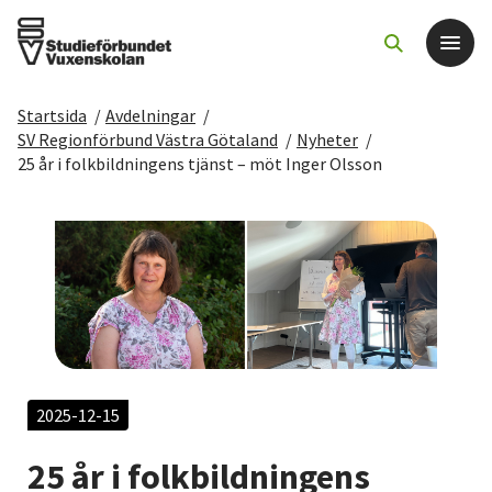
Startsida
/
Avdelningar
/
Det här gör vi
SV Regionförbund Västra Götaland
/
Nyheter
/
25 år i folkbildningens tjänst – möt Inger Olsson
För dig som
Sök kurser och evenemang
Om SV
Starta studiecirkel
2025-12-15
Cirkelledare
25 år i folkbildningens