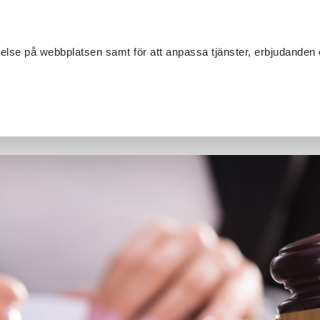
Sök
velse på webbplatsen samt för att anpassa tjänster, erbjudanden 
Om SV
Sta
MANG
ningsakademin