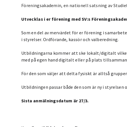
Föreningsakademin, en nationell satsning av Studi
Utvecklas i er förening med SV:s Föreningsakade
Som en del av mervärdet för er förening i samarbete
i styrelser. Ordförande, kassör och valberedning.
Utbildningarna kommer att ske lokalt/digitalt vilket
med på egen hand digitalt eller på plats tillsamman
För den som väljer att delta fysiskt är alltså gruppe
Utbildningen passar både den som är ny i styrelsen 
Sista anmälningsdatum är 27/3.