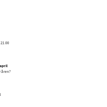
-21.00
april
0 åren?
l