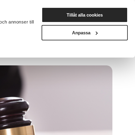
Lyssna
Tillåt alla cookies
och annonser till
rta studiecirkel
Cirkelledare
Nyheter
Avdelningar
Anpassa