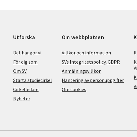
Utforska
Om webbplatsen
K
Det här gör vi
Villkor och information
K
För dig som
SVs Integritetspolicy, GDPR
K
V
Om SV
Anmälningsvillkor
K
Starta studiecirkel
Hantering av personuppgifter
V
Cirkelledare
Om cookies
Nyheter