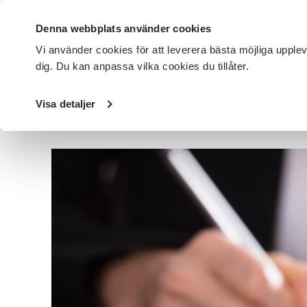
Denna webbplats använder cookies
Vi använder cookies för att leverera bästa möjliga upple
dig. Du kan anpassa vilka cookies du tillåter.
DET HÄR GÖR VI
FÖR DIG SOM
SÖK KURSER OCH EVENE
Visa detaljer
Startsida
/
Avdelningar
/
SV Skåneland
/
Nyheter
/
Före