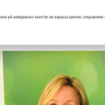
Sök
velse på webbplatsen samt för att anpassa tjänster, erbjudanden 
Om SV
Sta
MANG
vju under Landsbygdsveckan