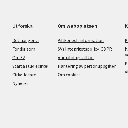
Utforska
Om webbplatsen
K
Det här gör vi
Villkor och information
K
För dig som
SVs Integritetspolicy, GDPR
K
V
Om SV
Anmälningsvillkor
K
Starta studiecirkel
Hantering av personuppgifter
V
Cirkelledare
Om cookies
Nyheter