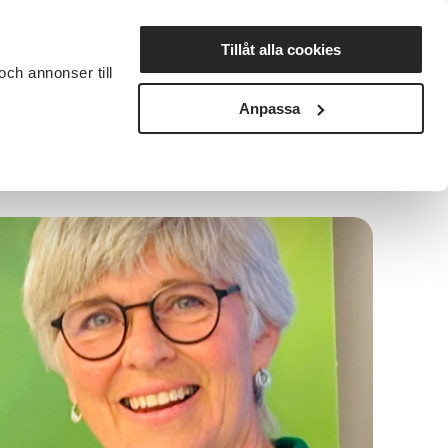
Lyssna
Tillåt alla cookies
och annonser till
rta studiecirkel
Cirkelledare
Nyheter
Avdelningar
Anpassa