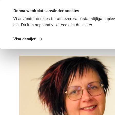
Denna webbplats använder cookies
Vi använder cookies för att leverera bästa möjliga upple
dig. Du kan anpassa vilka cookies du tillåter.
DET HÄR GÖR VI
FÖR DIG SOM
SÖK KURSER OCH EVENE
Visa detaljer
Startsida
/
Avdelningar
/
SV Skaraborg
/
Nyheter
/
Inter