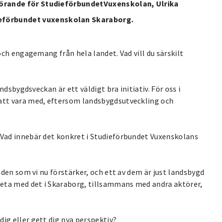
förande för StudieförbundetVuxenskolan, Ulrika
förbundet vuxenskolan Skaraborg.
 och engagemang från hela landet. Vad vill du särskilt
andsbygdsveckan är ett väldigt bra initiativ. För oss i
 att vara med, eftersom landsbygdsutveckling och
 Vad innebär det konkret i Studieförbundet Vuxenskolans
råden som vi nu förstärker, och ett av dem är just landsbygd
rbeta med det i Skaraborg, tillsammans med andra aktörer,
ig eller gett dig nya perspektiv?