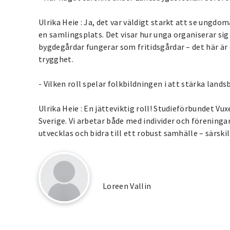
Ulrika Heie : Ja, det var väldigt starkt att se ung
en samlingsplats. Det visar hur unga organiserar sig 
bygdegårdar fungerar som fritidsgårdar – det här ä
trygghet.
- Vilken roll spelar folkbildningen i att stärka lan
Ulrika Heie : En jätteviktig roll! Studieförbundet Vux
Sverige. Vi arbetar både med individer och föreninga
utvecklas och bidra till ett robust samhälle – särski
Loreen Vallin