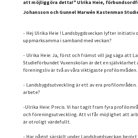
att möjliggöra detta!" Ulrika Heie, förbundsord
Johansson och Gunnel Marwén Kastenman Studie
- Hej Ulrika Heie ! Landsbygdsveckan lyfter initiativ
uppmärksamma i samband med veckan?
- Ulrika Heie: Ja, först och främst vill jag säga att L
Studieförbundet Vuxenskolan är det en självklarhet
föreningsliv är två av våra viktigaste profilområden.
- Landsbygdsutveckling är ett av era profilområden.
arbete?
-Ulrika Heie: Precis. Vi har tagit fram fyra profilom
och föreningsutveckling. Att vi får möjlighet att a
är otroligt värdefullt.
- Har något särskilt under Landsbygdsveckan berört d