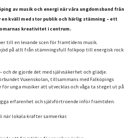
köping av musik och energi när våra ungdomsband från
v en kväll med stor publik och härlig stämning – ett
marnas kreativitet i centrum.
r till en levande scen för framtidens musik.
jöd på allt från stämningsfull folkpop till energisk rock
 och de gjorde det med självsäkerhet och glädje.
eförbundet Vuxenskolan, tillsammans med Falköpings
för unga musiker att utvecklas och våga ta steget ut på
bygga erfarenhet och självförtroende inför framtiden.
li när lokala krafter samverkar.