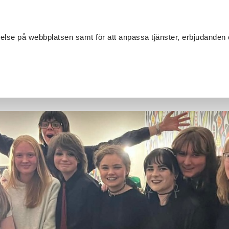
Sök
velse på webbplatsen samt för att anpassa tjänster, erbjudanden 
Om SV
Sta
MANG
arrangemang med ungdomar från Musikhuset Falköping