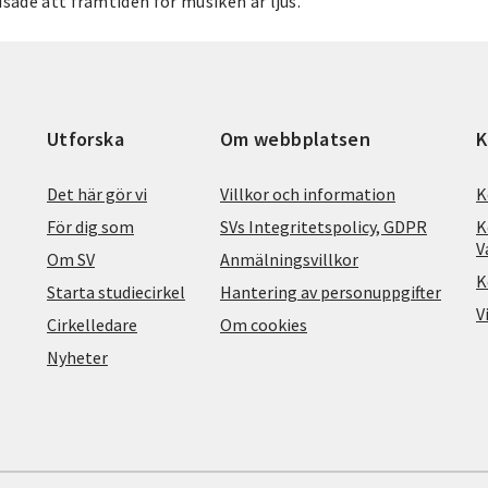
sade att framtiden för musiken är ljus.
Utforska
Om webbplatsen
K
Det här gör vi
Villkor och information
K
För dig som
SVs Integritetspolicy, GDPR
K
V
Om SV
Anmälningsvillkor
K
Starta studiecirkel
Hantering av personuppgifter
V
Cirkelledare
Om cookies
Nyheter