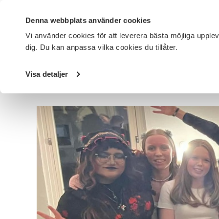
Denna webbplats använder cookies
Vi använder cookies för att leverera bästa möjliga upple
dig. Du kan anpassa vilka cookies du tillåter.
DET HÄR GÖR VI
FÖR DIG SOM
SÖK KURSER OCH EVENE
Visa detaljer
Startsida
/
Avdelningar
/
SV Skaraborg
/
Nyheter
/
Musik