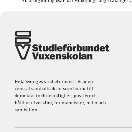
En oförglömlig kväll där Falköpings unga talanger vi
Hela Sveriges studieförbund - Vi är en
central samhällsaktör som bidrar till
demokrati och delaktighet, positiv och
hållbar utveckling för människor, miljö och
samhällen.