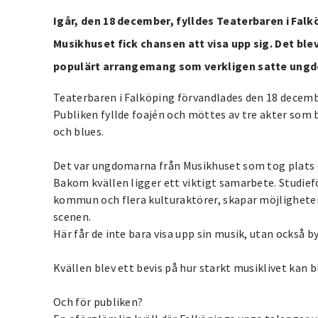
Igår, den 18 december, fylldes Teaterbaren i Fal
Musikhuset fick chansen att visa upp sig. Det ble
populärt arrangemang som verkligen satte ungdo
Teaterbaren i Falköping förvandlades den 18 decembe
Publiken fyllde foajén och möttes av tre akter som b
och blues.
Det var ungdomarna från Musikhuset som tog plats –
Bakom kvällen ligger ett viktigt samarbete. Studi
kommun och flera kulturaktörer, skapar möjligheter 
scenen.
Här får de inte bara visa upp sin musik, utan också 
Kvällen blev ett bevis på hur starkt musiklivet kan b
Och för publiken?