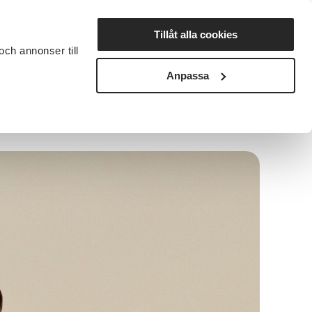
Lyssna
Tillåt alla cookies
och annonser till
rta studiecirkel
Cirkelledare
Nyheter
Avdelningar
Anpassa