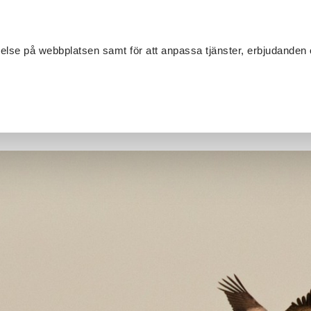
Sök
velse på webbplatsen samt för att anpassa tjänster, erbjudanden 
Om SV
Sta
MANG
araborg kallar till Avdelningstämma