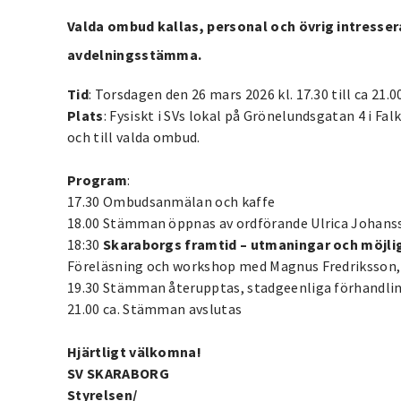
Valda ombud kallas, personal och övrig intressera
avdelningsstämma.
Tid
: Torsdagen den 26 mars 2026 kl. 17.30 till ca 21.
Plats
: Fysiskt i SVs lokal på Grönelundsgatan 4 i F
och till valda ombud.
Program
:
17.30 Ombudsanmälan och kaffe
18.00 Stämman öppnas av ordförande Ulrica Johan
18:30
Skaraborgs framtid – utmaningar och möjli
Föreläsning och workshop med Magnus Fredriksso
19.30 Stämman återupptas, stadgeenliga förhandl
21.00 ca. Stämman avslutas
Hjärtligt välkomna!
SV SKARABORG
Styrelsen/