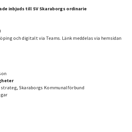
de inbjuds till SV Skaraborgs ordinarie
00
alköping och digitalt via Teams. Länk meddelas via hemsidan
sson
gheter
n, strateg, Skaraborgs Kommunalförbund
ingar