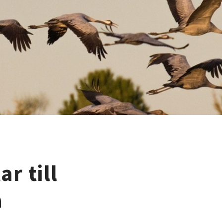
r till
a