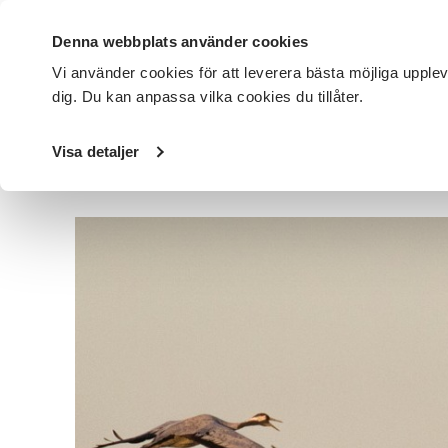
Denna webbplats använder cookies
Vi använder cookies för att leverera bästa möjliga upple
dig. Du kan anpassa vilka cookies du tillåter.
DET HÄR GÖR VI
FÖR DIG SOM
SÖK KURSER OCH EVENE
Visa detaljer
Startsida
/
Avdelningar
/
SV Skaraborg
/
Nyheter
/
SV Sk