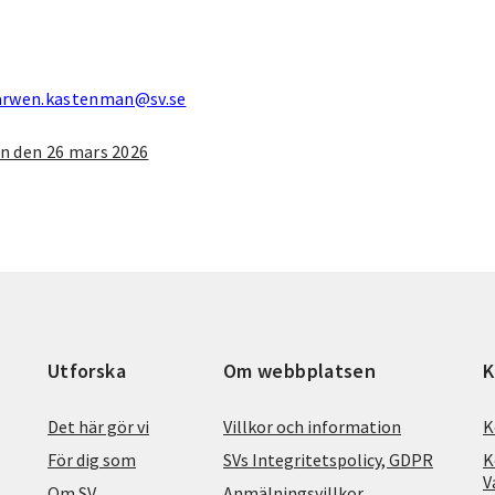
arwen.kastenman@sv.se
n den 26 mars 2026
Utforska
Om webbplatsen
K
Det här gör vi
Villkor och information
K
För dig som
SVs Integritetspolicy, GDPR
K
V
Om SV
Anmälningsvillkor