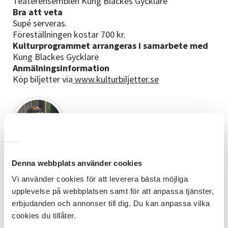
Teaterensemblen Kung Blackes Gycklare
Bra att veta
Supé serveras.
Föreställningen kostar 700 kr.
Kulturprogrammet arrangeras i samarbete med
Kung Blackes Gycklare
Anmälningsinformation
Köp biljetter via
www.kulturbiljetter.se
Verksamhetsansvarig / Kommunikatör / Webb
Denna webbplats använder cookies
Vi använder cookies för att leverera bästa möjliga
Kenny Lundström
upplevelse på webbplatsen samt för att anpassa tjänster,
erbjudanden och annonser till dig. Du kan anpassa vilka
Läs mer om Kenny
cookies du tillåter.