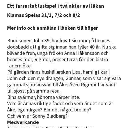
Nyheter
Ett farsartat lustspel i två akter av Håkan
Klamas Spelas 31/1, 7/2 och 8/2
Avdelningar
Mer info och anmälan i länken till höger
Bondsonen John 39, har lovat sin mor på hennes
Lyssna
dödsbädd att gifta sig innan han fyller 40 år. Nu ska
blivande frun, unga fröken Anna Håkansson och
hennes mor, Rigmor, presenteras för den bistra
fadern Åke.
På gården finns hushållerskan Lisa, hemligt kär i
John och den nye drängen, Gunnar, som visar sig vara
gammal sjömansvän till Åke. Även Rigmor har varit
till sjöss, på samma resa.
Bina svärmar, hönorna värper inte.
Vem är Annas riktige fader och vem är det som är
Åke, egentligen? Blir det något bröllop?
Och vem är Sonny Bladberg?
Medverkande