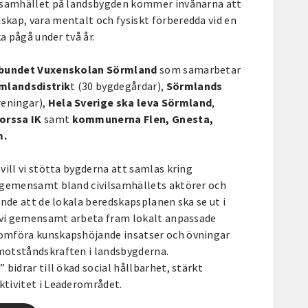
lsamhället på landsbygden kommer invånarna att
kap, vara mentalt och fysiskt förberedda vid en
ka pågå under två år.
rbundet Vuxenskolan Sörmland
som samarbetar
mlandsdistrik
t (30 bygdegårdar),
Sörmlands
reningar),
Hela Sverige ska leva Sörmland
,
orssa IK
samt
kommunerna Flen, Gnesta,
m.
vill vi stötta bygderna att samlas kring
 gemensamt bland civilsamhällets aktörer och
ende att de lokala beredskapsplanen ska se ut i
n vi gemensamt arbeta fram lokalt anpassade
omföra kunskapshöjande insatser och övningar
otståndskraften i landsbygderna.
bidrar till ökad social hållbarhet, stärkt
tivitet i Leaderområdet.