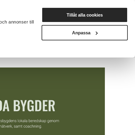
Lyssna
Tillåt alla cookies
och annonser till
rta studiecirkel
Cirkelledare
Nyheter
Avdelningar
Anpassa