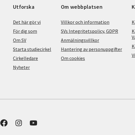
Utforska
Om webbplatsen
K
Det här gör vi
Villkor och information
K
För dig som
SVs Integritetspolicy, GDPR
K
V
Om SV
Anmälningsvillkor
K
Starta studiecirkel
Hantering av personuppgifter
V
Cirkelledare
Om cookies
Nyheter