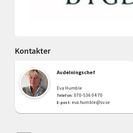
Kontakter
Avdelningschef
Eva Humble
070-536 04 70
Telefon:
eva.humble@sv.se
E-post: