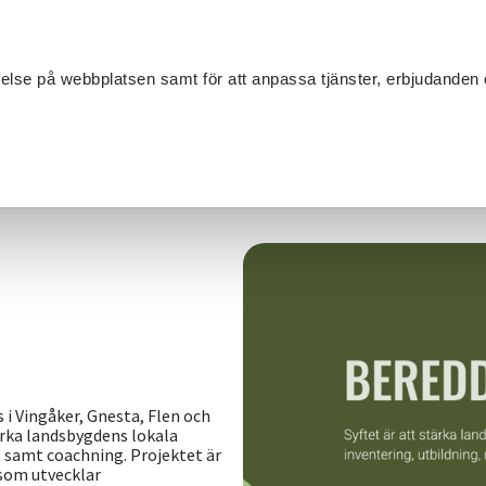
Sök
velse på webbplatsen samt för att anpassa tjänster, erbjudanden 
Om SV
Sta
MANG
a Bygder
 Vingåker, Gnesta, Flen och
tärka landsbygdens lokala
 samt coachning. Projektet är
a som utvecklar