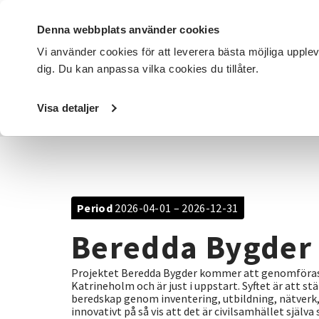
Denna webbplats använder cookies
Vi använder cookies för att leverera bästa möjliga upple
dig. Du kan anpassa vilka cookies du tillåter.
DET HÄR GÖR VI
FÖR DIG SOM
SÖK KURSER OCH EVENE
Visa detaljer
Startsida
/
Avdelningar
/
SV Sörmland
/
Projekt
/
Beredd
Period
2026-04-01 – 2026-12-31
Beredda Bygder
Projektet Beredda Bygder kommer att genomföras i
Katrineholm och är just i uppstart. Syftet är att s
beredskap genom inventering, utbildning, nätverk,
innovativt på så vis att det är civilsamhället själv