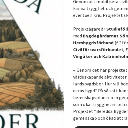
Genom att mobilisera civi
känna trygghet och gemens
eventuell kris. Projektet s
Projektägare är
Studiefö
med
Bygdegårdarnas Sör
Hembygdsförbund
(67 fö
Civilförsvarsförbundet
,
F
Vingåker och Katrinehol
– Genom det här projektet 
värdeskapande aktiviteter
landsbygdsbor. Hur vill bo
deras bygd? På så sätt ka
beredskapsplaner och gen
som ökar tryggheten och m
Projektet ”Beredda Bygder” 
gemenskap och ökad attrak