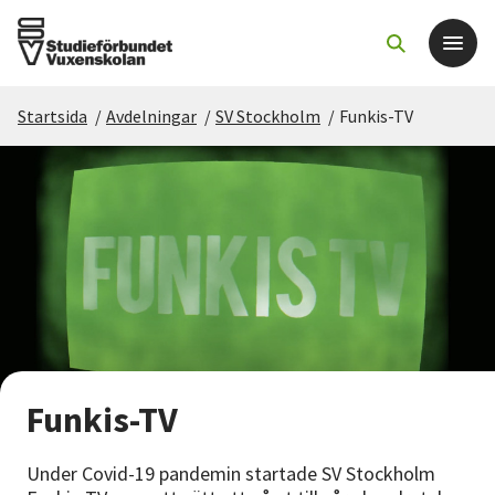
Startsida
/
Avdelningar
/
SV Stockholm
/
Funkis-TV
Det här gör vi
För dig som
Sök kurser och evenemang
Om SV
Starta studiecirkel
Funkis-TV
Cirkelledare
Under Covid-19 pandemin startade SV Stockholm