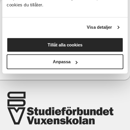
cookies du tillåter.
Visa detaljer
Verksamhetsutvecklare funktionsrätt och
Tillåt alla cookies
kommunikation
Maria Bhardwaj
Anpassa
073 733 07 47
Telefon:
maria.bhardwaj@sv.se
E-post: