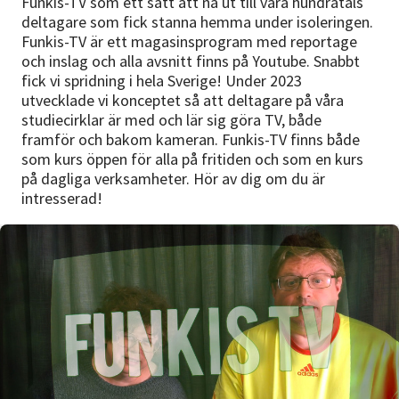
Funkis-TV som ett sätt att nå ut till våra hundratals
Nyheter
deltagare som fick stanna hemma under isoleringen.
Funkis-TV är ett magasinsprogram med reportage
Avdelningar
och inslag och alla avsnitt finns på Youtube. Snabbt
fick vi spridning i hela Sverige! Under 2023
utvecklade vi konceptet så att deltagare på våra
studiecirklar är med och lär sig göra TV, både
Lyssna
framför och bakom kameran. Funkis-TV finns både
som kurs öppen för alla på fritiden och som en kurs
på dagliga verksamheter. Hör av dig om du är
intresserad!