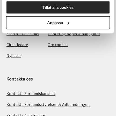
Det här gör vi
Villkor och information
Tillåt alla cookies
För dig som
SVs Integritetspolicy, GDPR
Om SV
Anmälningsvillkor
Anpassa
Starta studiecirkel
Hantering av personuppgifter
Cirkelledare
Om cookies
Nyheter
Kontakta oss
Kontakta Förbundskansliet
Kontakta Förbundsstyrelsen & Valberedningen
Kontakta Avdelningar