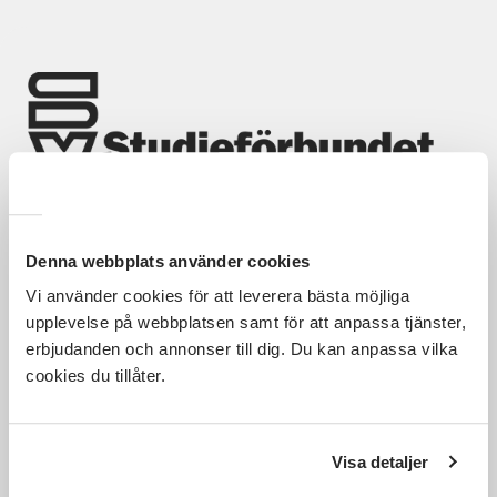
Nyheter
Avdelningar
Lyssna
Denna webbplats använder cookies
Hela Sveriges studieförbund - Vi är en central
samhällsaktör som bidrar till demokrati och
Vi använder cookies för att leverera bästa möjliga
delaktighet, positiv och hållbar utveckling för
upplevelse på webbplatsen samt för att anpassa tjänster,
människor, miljö och samhällen.
erbjudanden och annonser till dig. Du kan anpassa vilka
cookies du tillåter.
Utforska
Om webbplatsen
Visa detaljer