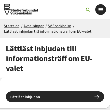
Startsida
/
Avdelningar
/
SV Stockholm
/
Det här gör vi
Lättläst inbjudan till informationsträff om EU-valet
För dig som
Lättläst inbjudan till
informationsträff om EU-
Sök kurser och evenemang
valet
Om SV
Starta studiecirkel
Lättläst inbjudan
Cirkelledare