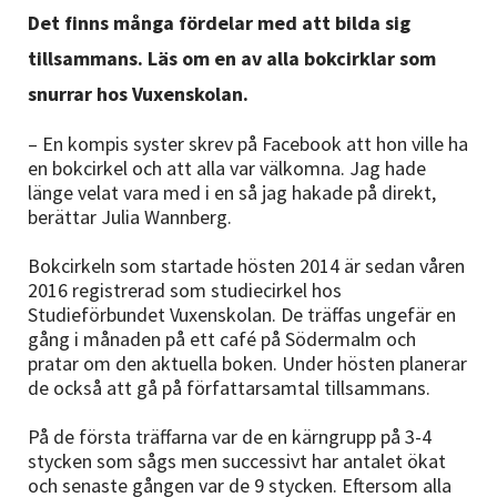
Nyheter
Det finns många fördelar med att bilda sig
tillsammans. Läs om en av alla bokcirklar som
Avdelningar
snurrar hos Vuxenskolan.
– En kompis syster skrev på Facebook att hon ville ha
en bokcirkel och att alla var välkomna. Jag hade
Lyssna
länge velat vara med i en så jag hakade på direkt,
berättar Julia Wannberg.
Bokcirkeln som startade hösten 2014 är sedan våren
2016 registrerad som studiecirkel hos
Studieförbundet Vuxenskolan. De träffas ungefär en
gång i månaden på ett café på Södermalm och
pratar om den aktuella boken. Under hösten planerar
de också att gå på författarsamtal tillsammans.
På de första träffarna var de en kärngrupp på 3-4
stycken som sågs men successivt har antalet ökat
och senaste gången var de 9 stycken. Eftersom alla