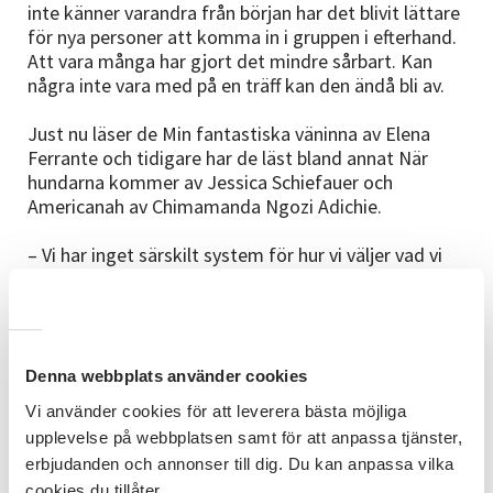
inte känner varandra från början har det blivit lättare
för nya personer att komma in i gruppen i efterhand.
Att vara många har gjort det mindre sårbart. Kan
några inte vara med på en träff kan den ändå bli av.
Just nu läser de Min fantastiska väninna av Elena
Ferrante och tidigare har de läst bland annat När
hundarna kommer av Jessica Schiefauer och
Americanah av Chimamanda Ngozi Adichie.
– Vi har inget särskilt system för hur vi väljer vad vi
ska läsa. Någon brukar komma med ett spontant
förslag och så tar vi majoritetsbeslut, berättar Åsa
Hemmilä, som är med i samma bokcirkel som Julia.
Det bästa med att ha en bokcirkel tycker de båda är
Denna webbplats använder cookies
att dela läsupplevelsen med andra, diskutera
Vi använder cookies för att leverera bästa möjliga
tolkningen av boken, få nya infallsvinklar på olika
upplevelse på webbplatsen samt för att anpassa tjänster,
ämnen och inte minst att få en sporre att läsa. Ett
erbjudanden och annonser till dig. Du kan anpassa vilka
plus med bokcirkeln är att de har lärt känna nya
cookies du tillåter.