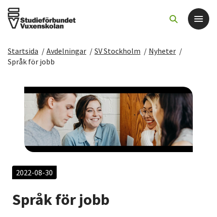
Startsida
/
Avdelningar
/
SV Stockholm
/
Nyheter
/
Det här gör vi
Språk för jobb
För dig som
Sök kurser och evenemang
Om SV
Starta studiecirkel
2022-08-30
Språk för jobb
Cirkelledare