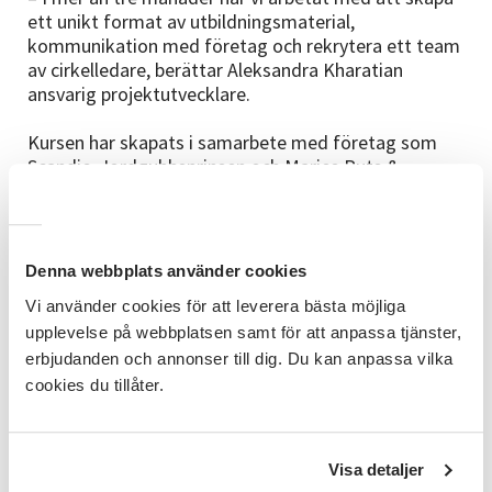
ett unikt format av utbildningsmaterial,
kommunikation med företag och rekrytera ett team
av cirkelledare, berättar Aleksandra Kharatian
ansvarig projektutvecklare.
Kursen har skapats i samarbete med företag som
Scandic, Jordgubbsprinsen och Maries Puts &
Städ. Under sommaren har redan sju onlinegrupper
startat med över 100 deltagare. Planerna framöver
är att låta deltagarna som precis påbörjat sina
studier få träffa potentiella arbetsgivare och
Denna webbplats använder cookies
rekryteringsbyråer samt gå en workshop i hur man
Vi använder cookies för att leverera bästa möjliga
skriver ett CV.
upplevelse på webbplatsen samt för att anpassa tjänster,
Flera av deltagarna har redan uttryckt sin
tacksamhet över den fantastiska chansen de fått att
erbjudanden och annonser till dig. Du kan anpassa vilka
lära sig yrkessvenska och komma närmare den
cookies du tillåter.
svenska arbetsmarknaden.
– Vi ser fram emot att i höst lansera ytterligare en
Visa detaljer
omgång med nya grupper av deltagare, säger