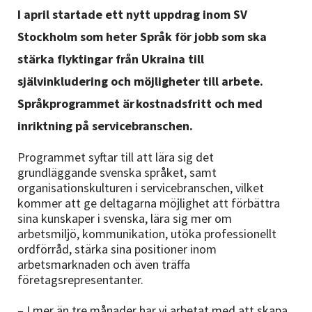
Nyheter
I april startade ett nytt uppdrag inom SV
Stockholm som heter Språk för jobb som ska
Avdelningar
stärka flyktingar från Ukraina till
självinkludering och möjligheter till arbete.
Språkprogrammet är kostnadsfritt och med
Lyssna
inriktning på servicebranschen.
Programmet syftar till att lära sig det
grundläggande svenska språket, samt
organisationskulturen i servicebranschen, vilket
kommer att ge deltagarna möjlighet att förbättra
sina kunskaper i svenska, lära sig mer om
arbetsmiljö, kommunikation, utöka professionellt
ordförråd, stärka sina positioner inom
arbetsmarknaden och även träffa
företagsrepresentanter.
– I mer än tre månader har vi arbetat med att skapa