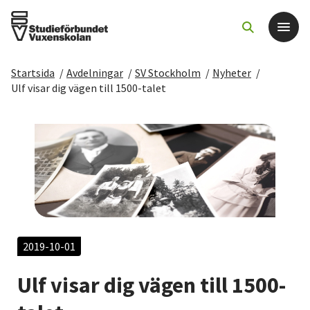
Startsida
/
Avdelningar
/
SV Stockholm
/
Nyheter
/
Det här gör vi
Ulf visar dig vägen till 1500-talet
För dig som
Sök kurser och evenemang
Om SV
Starta studiecirkel
2019-10-01
Ulf visar dig vägen till 1500-
Cirkelledare