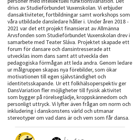
personer med intellektuell funktionsvariation. Det
Nyheter
drivs av Studieförbundet Vuxenskolan. Vi erbjuder
dansaktiviteter, fortbildningar samt workshops som
Avdelningar
våra utbildade dansledare håller i. Under åren 2018 -
2021 var det ett projekt finansierat av Allmänna
Arvsfonden som Studieförbundet Vuxenskolan drev i
samarbete med Teater Sláva. Projektet skapade ett
Lyssna
forum för dansare och dansintresserade att
utvecklas inom dans samt att utveckla den
pedagogiska förmågan att leda andra. Genom ledare
ur målgruppen skapas nya förebilder, som ökar
motivationen till egen självständighet och
identitetsskapande. Ur ett folkhälsoperspektiv ger
DansVariation fler möjligheter till fysisk aktivitet
som bygger på rörelseglädje, kroppskännedom och
personligt uttryck. Vi lyfter även frågan om norm och
inkludering i danskonstens värld och utmanar
stereotyper om vad dans är och vem som får dansa.