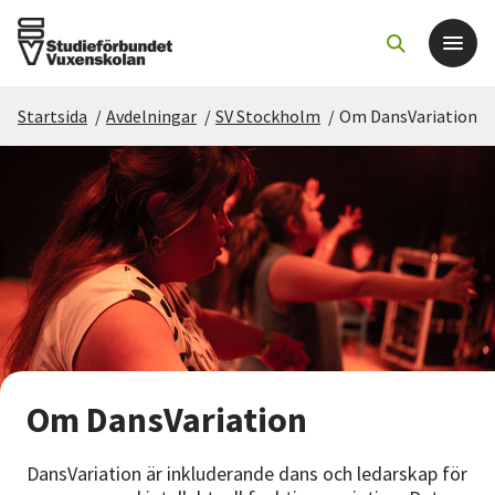
Startsida
/
Avdelningar
/
SV Stockholm
/
Om DansVariation
Det här gör vi
För dig som
Sök kurser och evenemang
Om SV
Starta studiecirkel
Om DansVariation
Cirkelledare
DansVariation är inkluderande dans och ledarskap för