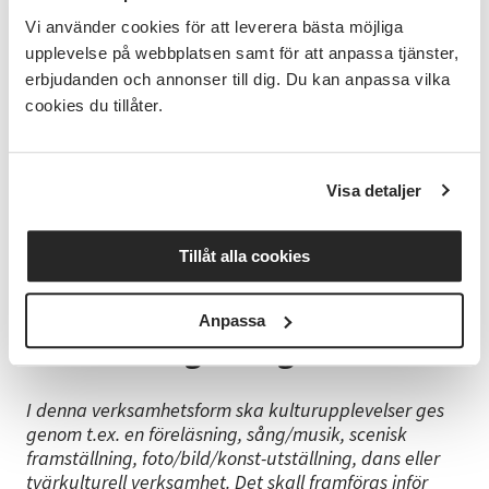
I denna verksamhetsform har man möjlighet att pröva
nya former och utveckla nyskapande
Vi använder cookies för att leverera bästa möjliga
folkbildningsverksamhet. Workshops, helgkurser eller
upplevelse på webbplatsen samt för att anpassa tjänster,
aktiviteter med många deltagare som t.ex. körer
erbjudanden och annonser till dig. Du kan anpassa vilka
passar denna verksamhetsform.
cookies du tillåter.
Samma folkbildningsmässiga kvalitetskrav som för
studiecirkel gäller (arbetsplan/studieplan,
Visa detaljer
godkännande av studieförbund i förhand, etc).
Det kan finnas fler antal deltagare än i studiecirkel,
dock minst tre (inklusive ledaren).
Tillåt alla cookies
Minimiålder för deltagarna är 6 år.
Annan folkbildningsverksamhet består av minst 1
sammankomst och minst 1 studietimme.
Anpassa
Kulturarrangemang
I denna verksamhetsform ska kulturupplevelser ges
genom t.ex. en föreläsning, sång/musik, scenisk
framställning, foto/bild/konst-utställning, dans eller
tvärkulturell verksamhet. Det skall framföras inför