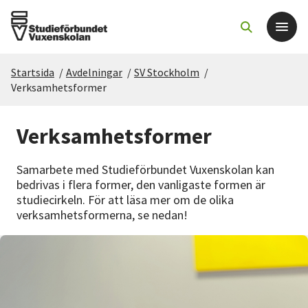
Startsida
/
Avdelningar
/
SV Stockholm
/
Det här gör vi
Verksamhetsformer
För dig som
Verksamhetsformer
Sök kurser och evenemang
Samarbete med Studieförbundet Vuxenskolan kan
bedrivas i flera former, den vanligaste formen är
studiecirkeln. För att läsa mer om de olika
Om SV
verksamhetsformerna, se nedan!
Starta studiecirkel
Cirkelledare