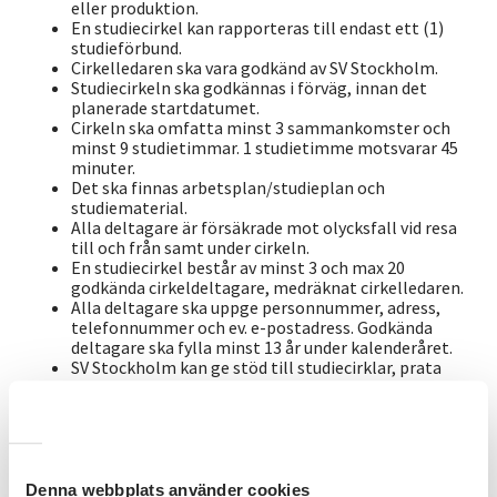
eller produktion.
En studiecirkel kan rapporteras till endast ett (1)
studieförbund.
Cirkelledaren ska vara godkänd av SV Stockholm.
Studiecirkeln ska godkännas i förväg, innan det
planerade startdatumet.
Cirkeln ska omfatta minst 3 sammankomster och
minst 9 studietimmar. 1 studietimme motsvarar 45
minuter.
Det ska finnas arbetsplan/studieplan och
studiematerial.
Alla deltagare är försäkrade mot olycksfall vid resa
till och från samt under cirkeln.
En studiecirkel består av minst 3 och max 20
godkända cirkeldeltagare, medräknat cirkelledaren.
Alla deltagare ska uppge personnummer, adress,
telefonnummer och ev. e-postadress. Godkända
deltagare ska fylla minst 13 år under kalenderåret.
SV Stockholm kan ge stöd till studiecirklar, prata
med din kontaktperson.
Annan folkbildningsverksamhet
Denna webbplats använder cookies