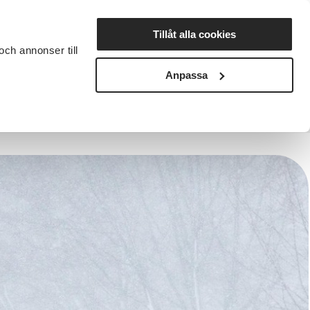
Lyssna
Tillåt alla cookies
och annonser till
rta studiecirkel
Cirkelledare
Nyheter
Avdelningar
Anpassa