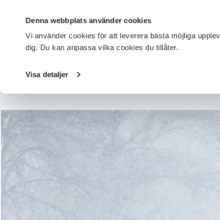
Denna webbplats använder cookies
Vi använder cookies för att leverera bästa möjliga upple
dig. Du kan anpassa vilka cookies du tillåter.
DET HÄR GÖR VI
FÖR DIG SOM
SÖK KURSER OCH EVENE
Visa detaljer
Startsida
/
Avdelningar
/
SV Stockholms län
/
Kurser och