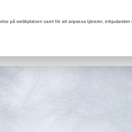
Sök
velse på webbplatsen samt för att anpassa tjänster, erbjudanden 
Om SV
Sta
MANG
 studiecirklar beredskap