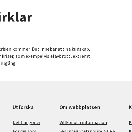
irklar
krisen kommer. Det innebär att ha kunskap,
av kriser, som exempelvis elavbrott, extremt
tillgång.
Utforska
Om webbplatsen
K
Det här gör vi
Villkor och information
K
För dig som
SVs Integritetspolicy, GDPR
K