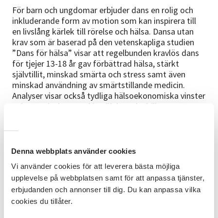
För barn och ungdomar erbjuder dans en rolig och
inkluderande form av motion som kan inspirera till
en livslång kärlek till rörelse och hälsa. Dansa utan
krav som är baserad på den vetenskapliga studien
”Dans för hälsa” visar att regelbunden kravlös dans
för tjejer 13-18 år gav förbättrad hälsa, stärkt
självtillit, minskad smärta och stress samt även
minskad användning av smärtstillande medicin.
Analyser visar också tydliga hälsoekonomiska vinster
och ett minskat antal besök hos elevhälsan.
Folkhälsa och integration
Denna webbplats använder cookies
Det är också viktigt att lyfta fram dansens kulturella
Vi använder cookies för att leverera bästa möjliga
och sociala dimensioner. Dansen har förmågan att
upplevelse på webbplatsen samt för att anpassa tjänster,
förena människor över kulturella och sociala gränser,
erbjudanden och annonser till dig. Du kan anpassa vilka
skapa förståelse och bygga starkare samhällen.
cookies du tillåter.
Genom att delta i dans kan människor uttrycka sig
själva, fira sin kultur och uppleva andra kulturer på