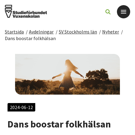
Startsida
/
Avdelningar
/
SV Stockholms län
/
Nyheter
/
Det här gör vi
Dans boostar folkhälsan
För dig som
Sök kurser och evenemang
Om SV
Starta studiecirkel
2024-06-12
Dans boostar folkhälsan
Cirkelledare