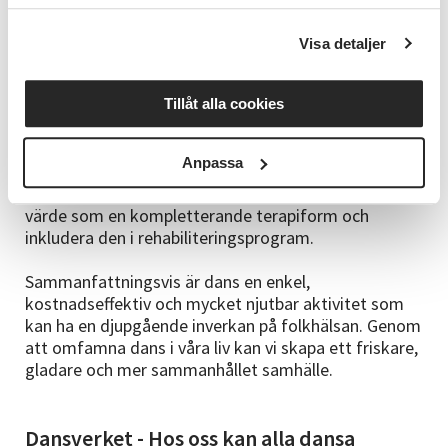
ett sätt som främjar respekt och samhörighet.
Visa detaljer
För att maximera dansens potential för folkhälsan
behöver vi integrera den i vår vardag på flera nivåer.
Kommuner och skolor bör erbjuda lättillgängliga
Tillåt alla cookies
dansklasser för alla åldrar och nivåer. Arbetsplatser
kan främja hälsa och trivsel genom att erbjuda
Anpassa
danspauser eller träningspass under arbetsdagen.
Hälso- och sjukvårdssystemet bör erkänna dansens
värde som en kompletterande terapiform och
inkludera den i rehabiliteringsprogram.
Sammanfattningsvis är dans en enkel,
kostnadseffektiv och mycket njutbar aktivitet som
kan ha en djupgående inverkan på folkhälsan. Genom
att omfamna dans i våra liv kan vi skapa ett friskare,
gladare och mer sammanhållet samhälle.
Dansverket - Hos oss kan alla dansa