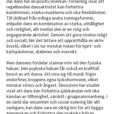
där dans har en positiv inverkan. Forskning visar att
regelbunden dansaktivitet kan förbättra
konditionen, stärka musklerna och öka flexibiliteten.
Till skillnad från många andra träningsformer,
erbjuder dans en kombination av styrka, uthållighet
och rörlighet, allt medan den är en rolig och
engagerande aktivitet. Genom att göra rörelse roligt
och socialt, blir det lättare att upprätthålla en aktiv
livsstil, vilket i sin tur minskar risken för hjärt- och
kärlsjukdomar, diabetes och övervikt.
Men dansens fördelar stannar inte vid den fysiska
hälsan. Den psykiska hälsan får också en kraftfull
boost av att dansa. Att röra sig till musik frigör
endorfiner, kroppens egna lyckohormoner, vilket
minskar stress och ångest. Dessutom har studier
visat att dans kan förbättra självkänslan och öka
känslan av tillhörighet, särskilt i gruppsammanhang. I
en värld där ensamhet och social isolering blir allt
vanligare, kan dans vara en viktig bro för att bygga
gemenskap och förbättra den psykiska hälsan.