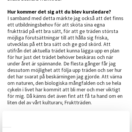
Hur kommer det sig att du blev kursledare?
I samband med detta märkte jag också att det finns
ett utbildningsbehov för att sköta sina egna
fruktträd på ett bra sätt, för att ge träden största
möjliga förutsättningar till att hålla sig friska,
utvecklas på ett bra sätt och ge god skörd. Att
utifrån det aktuella trädet kunna lägga upp en plan
för hur just det trädet behöver beskäras och när
under året är spännande. De flesta gånger får jag
dessutom möjlighet att följa upp träden och ser hur
det har svarat på beskärningen jag gjorde. Att värna
om naturen, den biologiska mångfalden och se hela
cykeln i livet har kommit att bli mer och mer viktigt
för mig. Då känns det även fint att få ta hand om en
liten del av vårt kulturarv, Fruktträden.
Berätta lite om kursen/kurserna du håller
Att få möjligheten att utbilda via Studieförbundet
Vuxenskolan är en stor bonus. Dels de praktiska, att