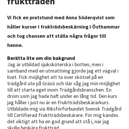
fruktträden
Nyheter
Vi fick en pratstund med Anna Söderqvist som
Avdelningar
håller kurser i frukträdsbeskärning i Östhammar
och tog chansen att ställa några frågor till
Lyssna
henne.
Berätta lite om din bakgrund
Jag är utbildad sjuksköterska i botten, men i
samband med en utmattning gjorde jag ett vägval i
livet. Fick möjlighet att ta över skötsel på en
trädgård ute på Gräsö och där såg jag min möjlighet
till att starta eget inom Trädgårdsbranschen. En
dröm som jag hade haft under en lång tid. Den kurs
jag håller i just nu är en Fruktträdsbeskärarkurs.
Utbildade mig via Riksförförbundet Svensk Trädgård
till Certifierad Fruktträdsbeskärare. För mig kändes
det viktigt att ha en god grund att stå i, när jag
skulle beskära fruktträd.