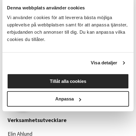
få hjälp med annonsering, ha möjlighet till fina
Denna webbplats använder cookies
lokaler som är utrustade med det som behövs är
väldigt bra.
Vi använder cookies för att leverera bästa möjliga
upplevelse på webbplatsen samt för att anpassa tjänster,
Vad är det bästa med att jobba inom
erbjudanden och annonser till dig. Du kan anpassa vilka
folkbildningen?
cookies du tillåter.
Folkbildning är bra, det är härligt att få träffa andra
människor som har intresse för samma sak och vill
lära sig mer. Det är trivsamt, lärorikt och en väldigt
gemytlig stämning. Många skratt och högt i tak. Ett
Visa detaljer
givande och tagande. Ett bra val helt enkelt.
Tillåt alla cookies
Anpassa
Verksamhetsutvecklare
Elin Ahlund