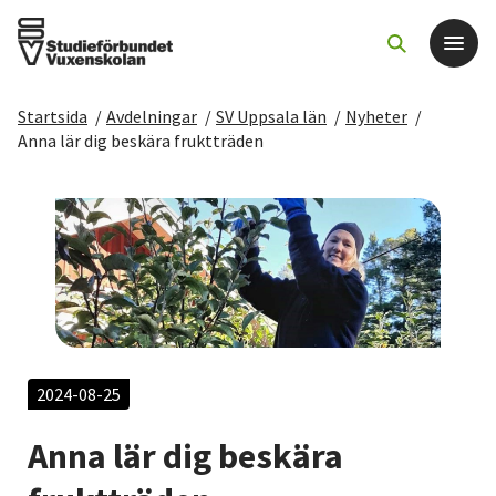
Startsida
/
Avdelningar
/
SV Uppsala län
/
Nyheter
/
Det här gör vi
Anna lär dig beskära fruktträden
För dig som
Sök kurser och evenemang
Om SV
Starta studiecirkel
2024-08-25
Anna lär dig beskära
Cirkelledare