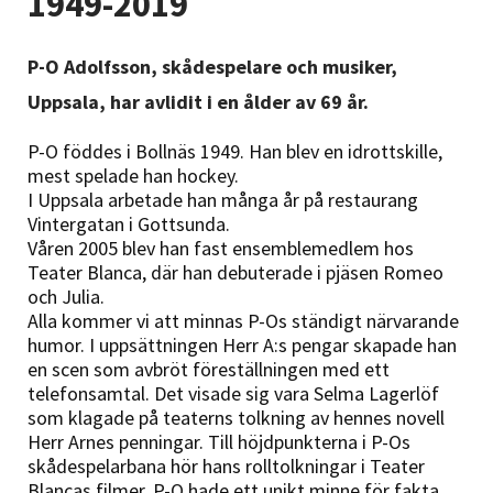
1949-2019
Nyheter
P-O Adolfsson, skådespelare och musiker,
Avdelningar
Uppsala, har avlidit i en ålder av 69 år.
P-O föddes i Bollnäs 1949. Han blev en idrottskille,
Lyssna
mest spelade han hockey.
I Uppsala arbetade han många år på restaurang
Vintergatan i Gottsunda.
Våren 2005 blev han fast ensemblemedlem hos
Teater Blanca, där han debuterade i pjäsen Romeo
och Julia.
Alla kommer vi att minnas P-Os ständigt närvarande
humor. I uppsättningen Herr A:s pengar skapade han
en scen som avbröt föreställningen med ett
telefonsamtal. Det visade sig vara Selma Lagerlöf
som klagade på teaterns tolkning av hennes novell
Herr Arnes penningar. Till höjdpunkterna i P-Os
skådespelarbana hör hans rolltolkningar i Teater
Blancas filmer. P-O hade ett unikt minne för fakta