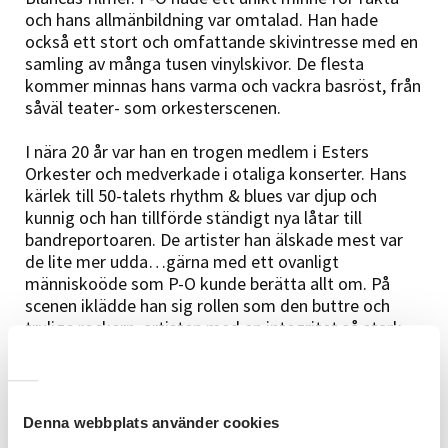
och hans allmänbildning var omtalad. Han hade
också ett stort och omfattande skivintresse med en
samling av många tusen vinylskivor. De flesta
kommer minnas hans varma och vackra basröst, från
såväl teater- som orkesterscenen.
I nära 20 år var han en trogen medlem i Esters
Orkester och medverkade i otaliga konserter. Hans
kärlek till 50-talets rhythm & blues var djup och
kunnig och han tillförde ständigt nya låtar till
bandreportoaren. De artister han älskade mest var
de lite mer udda…gärna med ett ovanligt
människoöde som P-O kunde berätta allt om. På
scenen iklädde han sig rollen som den buttre och
trulige rockern, artisten med en integritet så stark
att det aldrig skulle falla honom in att ens le mot
publiken…något han förmodligen betraktade som
opåkallat smicker.
Känsla däremot, bjöd han gärna på i rikliga mängder.
Denna webbplats använder cookies
P-O delade med sig av det han hade och han värnade