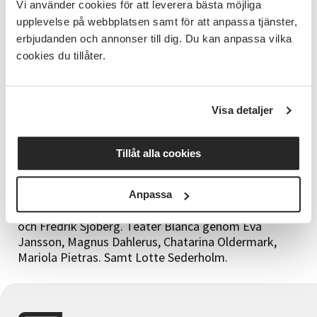
Vi använder cookies för att leverera bästa möjliga
det ömtåliga som andra gick förbi, vilket inte
upplevelse på webbplatsen samt för att anpassa tjänster,
hindrade honom från att rasa mot makten och
överheten.
erbjudanden och annonser till dig. Du kan anpassa vilka
Han var full av historier om sitt liv på sjön och sina
cookies du tillåter.
resor runt om i världen. Det var meningen att han
skulle åka på en kryssning när han fyllde 70. Nu blev
det inte så, det blev en annan resa.
Visa detaljer
En stor personlighet har lämnat oss. Förlusten av
vännen och kollegan P-O lämnar oss med stor sorg
Tillåt alla cookies
och ett mycket påtagligt tomrum.
Vänner och kollegor från Esters Orkester och
Anpassa
Studieförbundet Vuxenskolan genom Ted Dluzewski
och Fredrik Sjöberg. Teater Blanca genom Eva
Jansson, Magnus Dahlerus, Chatarina Oldermark,
Mariola Pietras. Samt Lotte Sederholm.