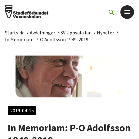
Startsida
/
Avdelningar
/
SV Uppsala län
/
Nyheter
/
Det här gör vi
In Memoriam: P-O Adolfsson 1949-2019
För dig som
Sök kurser och evenemang
Om SV
Starta studiecirkel
2019-04-15
In Memoriam: P-O Adolfsson
Cirkelledare