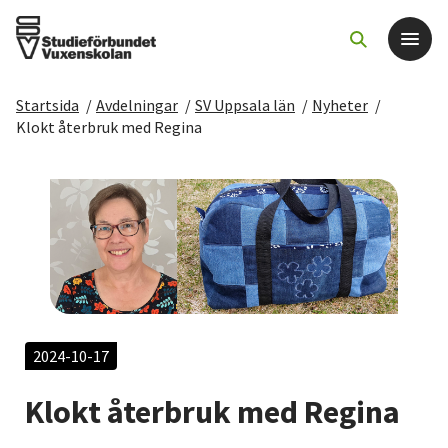
Startsida
/
Avdelningar
/
SV Uppsala län
/
Nyheter
/
Det här gör vi
Klokt återbruk med Regina
För dig som
Sök kurser och evenemang
Om SV
Starta studiecirkel
2024-10-17
Klokt återbruk med Regina
Cirkelledare