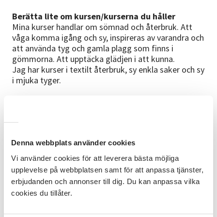
Berätta lite om kursen/kurserna du håller
Mina kurser handlar om sömnad och återbruk. Att
våga komma igång och sy, inspireras av varandra och
att använda tyg och gamla plagg som finns i
gömmorna. Att upptäcka glädjen i att kunna.
Jag har kurser i textilt återbruk, sy enkla saker och sy
i mjuka tyger.
Vad är det bästa med att jobba inom
folkbildningen?
Glädjen och gemenskapen i grupperna, viljan att lära.
Den inspiration jag får att själv utvecklas som
kursledare. Bästa sättet att lära sig mer är att lära
Denna webbplats använder cookies
ut och möta frågor och behov.
Vi använder cookies för att leverera bästa möjliga
upplevelse på webbplatsen samt för att anpassa tjänster,
erbjudanden och annonser till dig. Du kan anpassa vilka
cookies du tillåter.