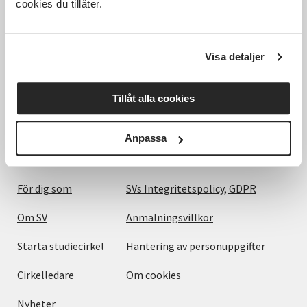
cookies du tillåter.
Hela Sveriges studieförbund - Vi är en central
samhällsaktör som bidrar till demokrati och
delaktighet, positiv och hållbar utveckling för
Visa detaljer
människor, miljö och samhällen.
Tillåt alla cookies
Utforska
Om webbplatsen
Anpassa
Det här gör vi
Villkor och information
För dig som
SVs Integritetspolicy, GDPR
Om SV
Anmälningsvillkor
Starta studiecirkel
Hantering av personuppgifter
Cirkelledare
Om cookies
Nyheter