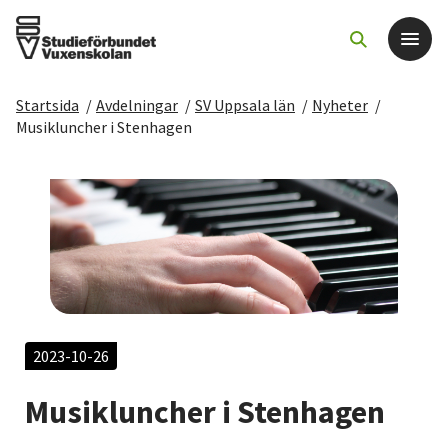
Startsida
/
Avdelningar
/
SV Uppsala län
/
Nyheter
/
Det här gör vi
Musikluncher i Stenhagen
För dig som
Sök kurser och evenemang
Om SV
Starta studiecirkel
2023-10-26
Musikluncher i Stenhagen
Cirkelledare