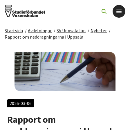
Startsida
/
Avdelningar
/
SV Uppsala län
/
Nyheter
/
Det här gör vi
Rapport om neddragningarna i Uppsala
För dig som
Sök kurser och evenemang
Om SV
Starta studiecirkel
2026-03-06
Rapport om
Cirkelledare