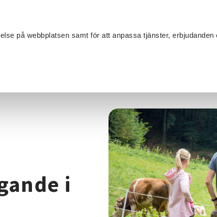
Sök
velse på webbplatsen samt för att anpassa tjänster, erbjudanden 
Om SV
Sta
MANG
tällt företagande i lantbruken
gande i