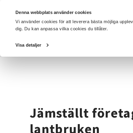
Denna webbplats använder cookies
Vi använder cookies för att leverera bästa möjliga upple
dig. Du kan anpassa vilka cookies du tillåter.
DET HÄR GÖR VI
FÖR DIG SOM
SÖK KURSER OCH EVENE
Visa detaljer
Startsida
/
Avdelningar
/
SV Uppsala län
/
Projekt
/
Jäms
Jämställt företa
lantbruken