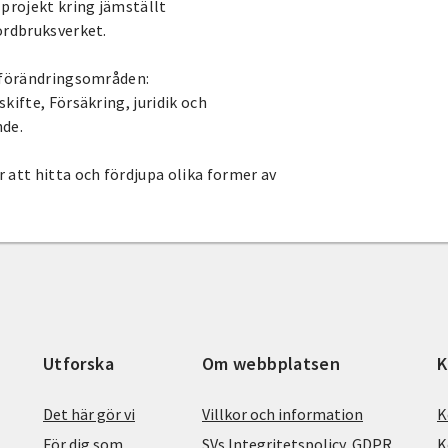
 projekt kring jämställt
ordbruksverket.
a förändringsområden:
kifte, Försäkring, juridik och
de.
 att hitta och fördjupa olika former av
Utforska
Om webbplatsen
K
Det här gör vi
Villkor och information
K
För dig som
SVs Integritetspolicy, GDPR
K