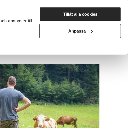
Lyssna
Tillåt alla cookies
och annonser till
rta studiecirkel
Cirkelledare
Nyheter
Avdelningar
Anpassa