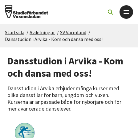
Startsida
/
Avdelningar
/
SV Värmland
/
Det här gör vi
Dansstudion i Arvika - Kom och dansa med oss!
För dig som
Dansstudion i Arvika - Kom
och dansa med oss!
Sök kurser och evenemang
Dansstudion i Arvika erbjuder många kurser med
Om SV
olika dansstilar för barn, ungdom och vuxen.
Kurserna är anpassade både för nybörjare och för
mer avancerade danselever.
Starta studiecirkel
Cirkelledare