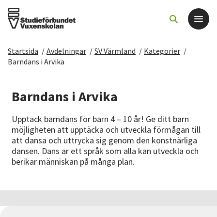
Startsida
/
Avdelningar
/
SV Värmland
/
Kategorier
/
Det här gör vi
Barndans i Arvika
För dig som
Barndans i Arvika
Sök kurser och evenemang
Upptäck barndans för barn 4 – 10 år! Ge ditt barn
möjligheten att upptäcka och utveckla förmågan till
att dansa och uttrycka sig genom den konstnärliga
Om SV
dansen. Dans är ett språk som alla kan utveckla och
berikar människan på många plan.
Starta studiecirkel
Cirkelledare