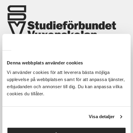
Nyheter
Avdelningar
Lyssna
Hela Sveriges studieförbund - Vi är en central
Denna webbplats använder cookies
samhällsaktör som bidrar till demokrati och
delaktighet, positiv och hållbar utveckling för
Vi använder cookies för att leverera bästa möjliga
människor, miljö och samhällen.
upplevelse på webbplatsen samt för att anpassa tjänster,
erbjudanden och annonser till dig. Du kan anpassa vilka
cookies du tillåter.
Utforska
Om webbplatsen
Visa detaljer
Det här gör vi
Villkor och information
För dig som
SVs Integritetspolicy, GDPR