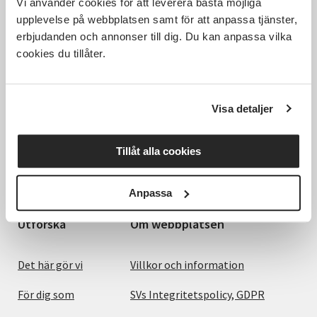
Vi använder cookies för att leverera bästa möjliga
upplevelse på webbplatsen samt för att anpassa tjänster,
erbjudanden och annonser till dig. Du kan anpassa vilka
cookies du tillåter.
Visa detaljer
Hela Sveriges studieförbund - Vi är en central
samhällsaktör som bidrar till demokrati och
delaktighet, positiv och hållbar utveckling för
Tillåt alla cookies
människor, miljö och samhällen.
Anpassa
Utforska
Om webbplatsen
Det här gör vi
Villkor och information
För dig som
SVs Integritetspolicy, GDPR