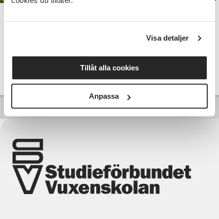
cookies du tillåter.
Motorsågskörkort A+B, i Sunne
Visa detaljer
Sunne
lör 2026-09-05
08:00
5 Tillfällen
Tillåt alla cookies
Läs mer och anmäl
Anpassa