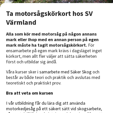
Nyheter
Ta motorsågskörkort hos SV
Avdelningar
Värmland
Alla som kör med motorsåg på någon annans
Lyssna
mark eller ihop med en annan person på egen
mark måste ha tagit motorsågskörkort.
För
ensamarbete på egen mark krävs i dagsläget inget
körkort, men allt fler väljer att sätta säkerheten
först och utbildar sig ändå.
Våra kurser sker
i samarbete med Säker Skog
och
består av både teori och praktik och avslutas med
teoretiskt och praktiskt prov.
Bra att veta om kursen
I vår utbildning får du lära dig att använda
motorkedjesåg på ett säkert sätt vid skogsarbete,