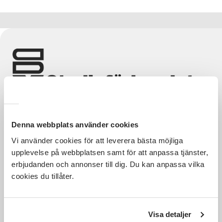
Nyheter
Avdelningar
Lyssna
Denna webbplats använder cookies
Hela Sveriges studieförbund - Vi är en central
Vi använder cookies för att leverera bästa möjliga
samhällsaktör som bidrar till demokrati och
upplevelse på webbplatsen samt för att anpassa tjänster,
delaktighet, positiv och hållbar utveckling för
erbjudanden och annonser till dig. Du kan anpassa vilka
människor, miljö och samhällen.
cookies du tillåter.
Utforska
Om webbplatsen
Visa detaljer