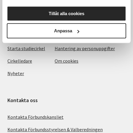
Det här gör vi
Villkor och information
Tillåt alla cookies
För dig som
SVs Integritetspolicy, GDPR
Anpassa
Om SV
Anmälningsvillkor
Starta studiecirkel
Hantering av personuppgifter
Cirkelledare
Om cookies
Nyheter
Kontakta oss
Kontakta Förbundskansliet
Kontakta Förbundsstyrelsen & Valberedningen