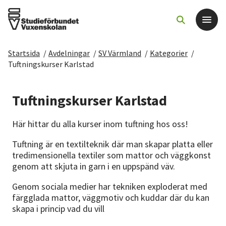
Startsida
/
Avdelningar
/
SV Värmland
/
Kategorier
/
Det här gör vi
Tuftningskurser Karlstad
För dig som
Tuftningskurser Karlstad
Sök kurser och evenemang
Här hittar du alla kurser inom tuftning hos oss!
Tuftning är en textilteknik där man skapar platta eller
Om SV
tredimensionella textiler som mattor och väggkonst
genom att skjuta in garn i en uppspänd väv.
Starta studiecirkel
Genom sociala medier har tekniken exploderat med
färgglada mattor, väggmotiv och kuddar där du kan
Cirkelledare
skapa i princip vad du vill