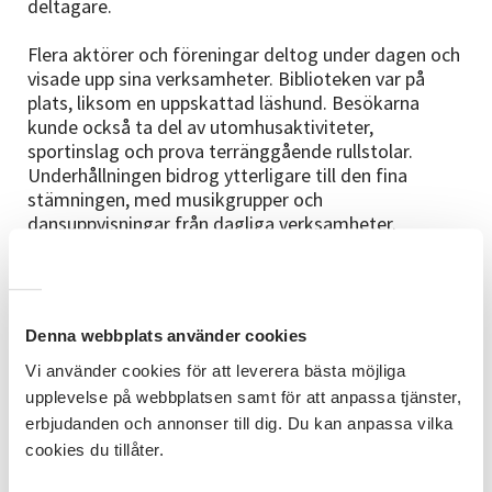
deltagare.
Flera aktörer och föreningar deltog under dagen och
visade upp sina verksamheter. Biblioteken var på
plats, liksom en uppskattad läshund. Besökarna
kunde också ta del av utomhusaktiviteter,
sportinslag och prova terränggående rullstolar.
Underhållningen bidrog ytterligare till den fina
stämningen, med musikgrupper och
dansuppvisningar från dagliga verksamheter.
Dagen lockade cirka 500 besökare och som besökte
och upplevde de runt 90 utställarna som fanns på
plats.
Denna webbplats använder cookies
Om Alla Sinnen
Vi använder cookies för att leverera bästa möjliga
Med alla sinnen är en årlig upplevelsedag för
upplevelse på webbplatsen samt för att anpassa tjänster,
personer med funktionsnedsättning arrangerat av
erbjudanden och annonser till dig. Du kan anpassa vilka
Studieförbundet Vuxenskolan Värmland, Autism
cookies du tillåter.
Värmland, FUB Värmland och Brunskogs
Hembygdsgård. Dagen har sina rötter i ett läsprojekt