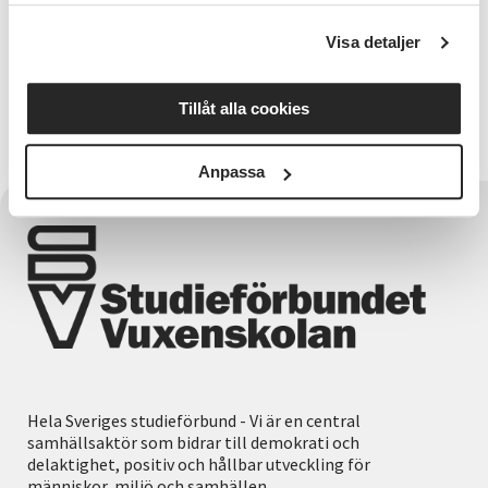
som Studieförbundet Vuxenskolan Värmland tidigare
drev tillsammans med bland andra Centrum för
Visa detaljer
lättläst. Den första upplagan arrangerades 2008, och
sedan dess har dagen utvecklats till ett uppskattat
Tillåt alla cookies
återkommande arrangemang där läsfrämjande,
rörelse, kultur och gemenskap möts.
Anpassa
Hela Sveriges studieförbund - Vi är en central
samhällsaktör som bidrar till demokrati och
delaktighet, positiv och hållbar utveckling för
människor, miljö och samhällen.