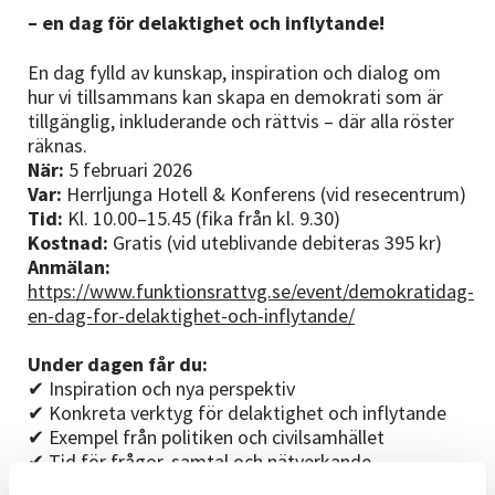
Nyheter
– en dag för delaktighet och inflytande!
Avdelningar
En dag fylld av kunskap, inspiration och dialog om
hur vi tillsammans kan skapa en demokrati som är
tillgänglig, inkluderande och rättvis – där alla röster
räknas.
Lyssna
När:
5 februari 2026
Var:
Herrljunga Hotell & Konferens (vid resecentrum)
Tid:
Kl. 10.00–15.45 (fika från kl. 9.30)
Kostnad:
Gratis (vid uteblivande debiteras 395 kr)
Anmälan:
https://www.funktionsrattvg.se/event/demokratidag-
en-dag-for-delaktighet-och-inflytande/
Under dagen får du:
✔ Inspiration och nya perspektiv
✔ Konkreta verktyg för delaktighet och inflytande
✔ Exempel från politiken och civilsamhället
✔ Tid för frågor, samtal och nätverkande