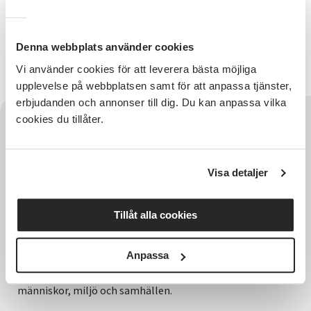
Vi välkomnar föreningar, verksamheter,
beslutsfattare och engagerade personer som vill
stärka demokratin och bidra till ökad delaktighet.
Denna webbplats använder cookies
Sprid gärna informationen vidare till dem som kan
vara intresserade!
Vi använder cookies för att leverera bästa möjliga
upplevelse på webbplatsen samt för att anpassa tjänster,
erbjudanden och annonser till dig. Du kan anpassa vilka
cookies du tillåter.
Visa detaljer
Tillåt alla cookies
Hela Sveriges studieförbund - Vi är en central
Anpassa
samhällsaktör som bidrar till demokrati och
delaktighet, positiv och hållbar utveckling för
människor, miljö och samhällen.