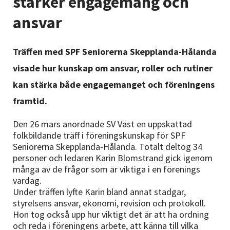
stärker engagemang och
Nyheter
ansvar
Avdelningar
Träffen med SPF Seniorerna Skepplanda-Hålanda
visade hur kunskap om ansvar, roller och rutiner
Lyssna
kan stärka både engagemanget och föreningens
framtid.
Den 26 mars anordnade SV Väst en uppskattad
folkbildande träff i föreningskunskap för SPF
Seniorerna Skepplanda-Hålanda. Totalt deltog 34
personer och ledaren Karin Blomstrand gick igenom
många av de frågor som är viktiga i en förenings
vardag.
Under träffen lyfte Karin bland annat stadgar,
styrelsens ansvar, ekonomi, revision och protokoll.
Hon tog också upp hur viktigt det är att ha ordning
och reda i föreningens arbete, att känna till vilka