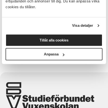
engagera sig, och föreningen står starkare inför
erbjudanden och annonser till dig. Du kan anpassa vilka
framtiden.
cookies du tillåter.
Visa detaljer
Tillåt alla cookies
Verksamhetsutvecklare Ale Lilla Edet
Anpassa
Lola Stenson