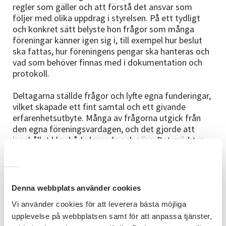
regler som gäller och att förstå det ansvar som
följer med olika uppdrag i styrelsen. På ett tydligt
och konkret sätt belyste hon frågor som många
föreningar känner igen sig i, till exempel hur beslut
ska fattas, hur föreningens pengar ska hanteras och
vad som behöver finnas med i dokumentation och
protokoll.
Deltagarna ställde frågor och lyfte egna funderingar,
vilket skapade ett fint samtal och ett givande
erfarenhetsutbyte. Många av frågorna utgick från
den egna föreningsvardagen, och det gjorde att
innehållet blev både levande och nära. Det märktes
att det fanns ett stort engagemang i gruppen och
ett genuint intresse för att utveckla och stärka
föreningsarbetet.
Träffen visade tydligt att föreningskunskap handlar
Denna webbplats använder cookies
om mer än regler och formalia. I grunden handlar det
Vi använder cookies för att leverera bästa möjliga
om förtroende, delaktighet och ansvar. När roller
upplevelse på webbplatsen samt för att anpassa tjänster,
och rutiner är tydliga blir det lättare för fler att