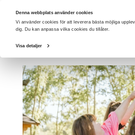
Denna webbplats använder cookies
Vi använder cookies för att leverera bästa möjliga upple
dig. Du kan anpassa vilka cookies du tillåter.
DET HÄR GÖR VI
FÖR DIG SOM
SÖK KURSER OCH EVENE
Visa detaljer
Startsida
/
Avdelningar
/
SV Väst
/
Nyheter
/
Funktionsrä