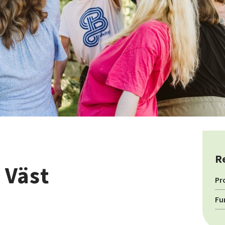
R
 Väst
Pr
Fu