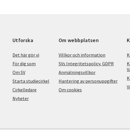
Utforska
Om webbplatsen
K
Det här gör vi
Villkor och information
K
För dig som
SVs Integritetspolicy, GDPR
K
V
Om SV
Anmälningsvillkor
K
Starta studiecirkel
Hantering av personuppgifter
V
Cirkelledare
Om cookies
Nyheter