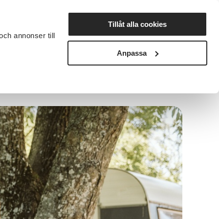
Lyssna
Tillåt alla cookies
och annonser till
rta studiecirkel
Cirkelledare
Nyheter
Avdelningar
Anpassa