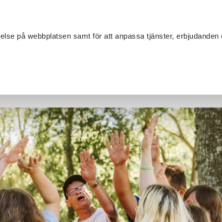
Sök
velse på webbplatsen samt för att anpassa tjänster, erbjudanden 
Om SV
Sta
MANG
tt i SV Väst