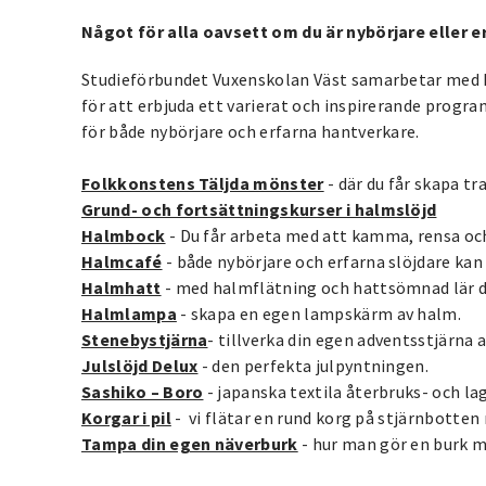
Något för alla oavsett om du är nybörjare eller e
Studieförbundet Vuxenskolan Väst samarbetar med
för att erbjuda ett varierat och inspirerande progra
för både nybörjare och erfarna hantverkare.
Folkkonstens Täljda mönster
- där du får skapa tr
Grund- och fortsättningskurser i halmslöjd
Halmbock
-
Du får arbeta med att kamma, rensa och
Halmcafé
- både nybörjare och erfarna slöjdare kan 
Halmhatt
- med h
almflätning och hattsömnad lär du
Halmlampa
-
skapa en egen lampskärm av halm.
Stenebystjärna
-
tillverka din egen adventsstjärna 
Julslöjd Delux
- den perfekta julpyntningen.
Sashiko – Boro
- j
apanska textila återbruks- och la
Korgar i pil
-
vi flätar en rund korg på stjärnbotte
Tampa din egen näverburk
-
hur man gör en burk m