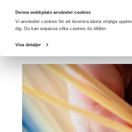
Denna webbplats använder cookies
Vi använder cookies för att leverera bästa möjliga upple
dig. Du kan anpassa vilka cookies du tillåter.
DET HÄR GÖR VI
FÖR DIG SOM
SÖK KURSER OCH EVENE
Visa detaljer
Startsida
/
Avdelningar
/
SV Väst
/
Nyheter
/
Halmens Hu