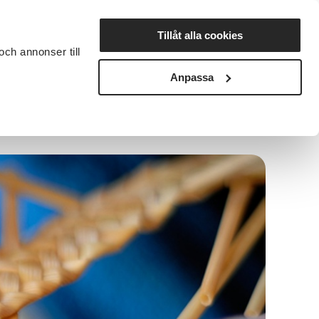
Lyssna
Tillåt alla cookies
och annonser till
rta studiecirkel
Cirkelledare
Nyheter
Avdelningar
Anpassa