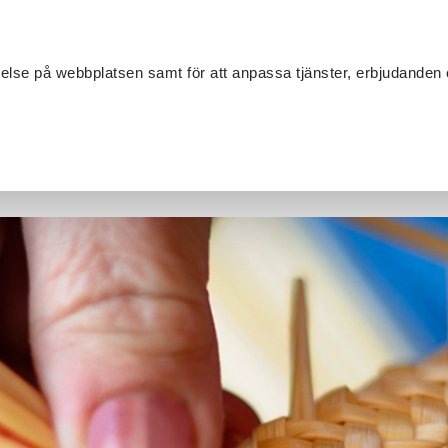
Sök
velse på webbplatsen samt för att anpassa tjänster, erbjudanden 
Om SV
Sta
MANG
s och Bengtsforstraktens Hembygdsförening