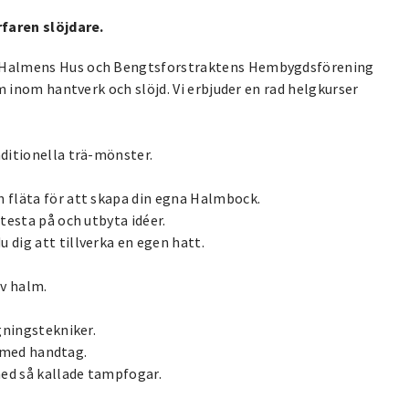
rfaren slöjdare.
 Halmens Hus och Bengtsforstraktens Hembygdsförening
m inom hantverk och slöjd. Vi erbjuder en rad helgkurser
aditionella trä-mönster.
 fläta för att skapa din egna Halmbock.
testa på och utbyta idéer.
 dig att tillverka en egen hatt.
av halm.
gningstekniker.
n med handtag.
ed så kallade tampfogar.