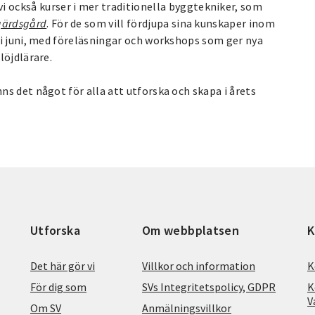
vi också kurser i mer traditionella byggtekniker, som
gärdsgård
. För de som vill fördjupa sina kunskaper inom
i juni, med föreläsningar och workshops som ger nya
slöjdlärare.
nns det något för alla att utforska och skapa i årets
Utforska
Om webbplatsen
K
Det här gör vi
Villkor och information
K
För dig som
SVs Integritetspolicy, GDPR
K
V
Om SV
Anmälningsvillkor