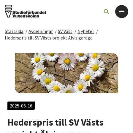
Startsida
/
Avdelningar
/
SV Väst
/
Nyheter
/
Det här gör vi
Hederspris till SV Västs projekt Älvis garage
För dig som
Sök kurser och evenemang
Om SV
Starta studiecirkel
2025-06-16
Hederspris till SV Västs
Cirkelledare