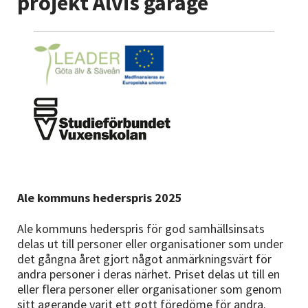
projekt Älvis garage
Nyheter
Avdelningar
Lyssna
Ale kommuns hederspris 2025
Ale kommuns hederspris för god samhällsinsats
delas ut till personer eller organisationer som under
det gångna året gjort något anmärkningsvärt för
andra personer i deras närhet. Priset delas ut till en
eller flera personer eller organisationer som genom
sitt agerande varit ett gott föredöme för andra.