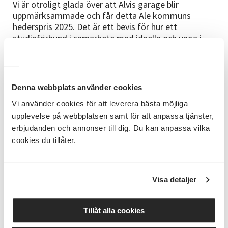
Vi är otroligt glada över att Älvis garage blir
uppmärksammade och får detta Ale kommuns
hederspris 2025. Det är ett bevis för hur ett
studieförbund i samarbete med ideella och unga i
förening kan skapa folkbildning som är relevant för
sin tid och tillgänglig för nya målgrupper. Att
uppmärksamma samhälleliga behov, möta dessa
behov och att ur detta skapa verksamhet
Denna webbplats använder cookies
tillsammans med andra är folkbildningens framtid.
Vi använder cookies för att leverera bästa möjliga
upplevelse på webbplatsen samt för att anpassa tjänster,
erbjudanden och annonser till dig. Du kan anpassa vilka
cookies du tillåter.
Visa detaljer
Tillåt alla cookies
Kommunikationsgruppen SV Väst