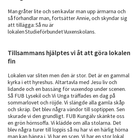
Man gråter lite och sen kavlar man upp ärmarna och
så förhandlar man, fortsätter Annie, och skyndar sig
att tillägga: Så nu är
lokalen Studieförbundet Vuxenskolans.
Tillsammans hjälptes vi åt att göra lokalen
fin
Lokalen var sliten men den är stor. Det är en gammal
kyrka i ett hyreshus. Altartavla med Jesu liv och
lidande och en bassäng för vuxendop under scenen.
Så FUB Lysekil och Vi Unga träffades en dag på
sommarlovet och röjde. Vi slängde alla gamla skåp
och skräp. Det blev några vändor till soptippen. Sen
skurade vi den grundligt. FUB Kungälv skänkte oss
en grön hörnsoffa. Vi klädde om alla stolarna. Det
blev några turer till loppis så nu har vi en härlig hörna
man kan hänga i. Vi har en scen. Vi har en stor lokal