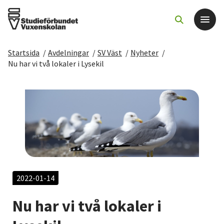
Startsida
/
Avdelningar
/
SV Väst
/
Nyheter
/
Det här gör vi
Nu har vi två lokaler i Lysekil
För dig som
Sök kurser och evenemang
Om SV
Starta studiecirkel
2022-01-14
Nu har vi två lokaler i
Cirkelledare