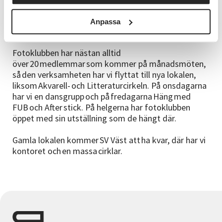
är bra att lokalen är anpassad för det.
Det är också bra att lokalen har en bra ljudisolering,
Anpassa
inflikar Annie.
Fotoklubben har nästan alltid
över 20 medlemmar som kommer på månadsmöten,
så den verksamheten har vi flyttat till nya lokalen,
liksom Akvarell- och Litteraturcirkeln. På onsdagarna
har vi en dansgrupp och på fredagarna Häng med
FUB och After stick. På helgerna har fotoklubben
öppet med sin utställning som de hängt där.
Gamla lokalen kommer SV Väst att ha kvar, där har vi
kontoret och en massa cirklar.