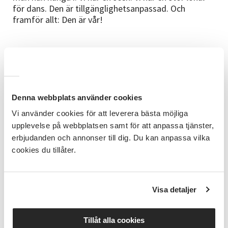
för dans. Den är tillgänglighetsanpassad. Och
framför allt: Den är vår!
Samarbete med pensionärsföreningar
Under vintern ska vi öppna lokalen på dagtid för
äldre ensamma. Det ska bli en träffpunkt, med fika,
Denna webbplats använder cookies
cirklar, dans, kortspel, friskvård. Detta ska vi
samarbeta med PRO, SPF Seniorerna, SKPF och
Vi använder cookies för att leverera bästa möjliga
Aktiva seniorer med. Förhoppningsvis kommer även
upplevelse på webbplatsen samt för att anpassa tjänster,
kommunen att vara med på ett hörn.
erbjudanden och annonser till dig. Du kan anpassa vilka
cookies du tillåter.
Dans med tecken
Visa detaljer
På måndagarna träffas Goa Gänget, en grupp om 20-
25 personer med intellektuella
funktionsnedsättningar. Det tränas dans, tecken och
Tillåt alla cookies
musik. I gruppen finns tre personer i rullstol och det