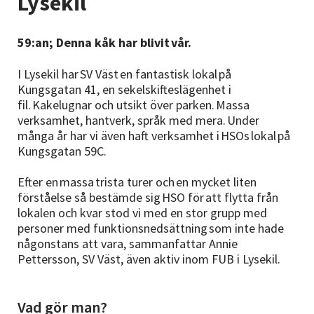
Lysekil
Nyheter
59:an; Denna kåk har blivit vår.
Avdelningar
I Lysekil har SV Väst en fantastisk lokal på
Kungsgatan 41, en sekelskifteslägenhet i
fil. Kakelugnar och utsikt över parken. Massa
Lyssna
verksamhet, hantverk, språk med mera. Under
många år har vi även haft verksamhet i HSOs lokal på
Kungsgatan 59C.
Efter en massa trista turer och en mycket liten
förståelse så bestämde sig HSO för att flytta från
lokalen och kvar stod vi med en stor grupp med
personer med funktionsnedsättning som inte hade
någonstans att vara, sammanfattar Annie
Pettersson, SV Väst, även aktiv inom FUB i Lysekil.
Vad gör man?